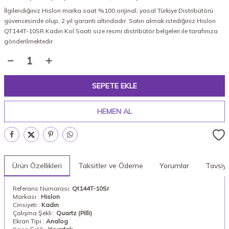
İlgilendiğiniz Hislon marka saat %100 orijinal, yasal Türkiye Distribütörü
güvencesinde olup, 2 yıl garanti altındadır. Satın almak istediğiniz Hislon
QT144T-10SR Kadın Kol Saati size resmi distribütör belgeleri ile tarafınıza
gönderilmektedir.
SEPETE EKLE
HEMEN AL
Ürün Özellikleri
Taksitler ve Ödeme
Yorumlar
Tavsiy
Referans Numarası:
Qt144T-10Sr
Markası :
Hislon
Cinsiyeti :
Kadın
Çalışma Şekli :
Quartz (Pilli)
Ekran Tipi :
Analog