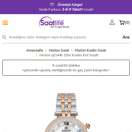
Ücretsiz Kargo!
Vade Farksız
3-6-9 Taksit
Fırsatı!
(
0
)
Ara
Anasayfa
Hislon Saat
Hislon Kadın Saat
Hislon qt144t-10sr Kadın Kol Saati
5 saat
20 dakika
içerisinde sipariş verdiğinizde en geç yarın kargoda !