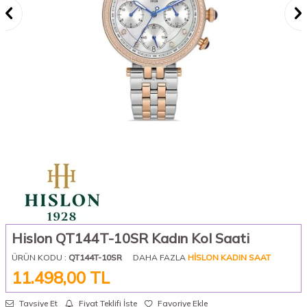
Hislon QT144T-10SR Kadın Kol Saati
ÜRÜN KODU :
QT144T-10SR
DAHA FAZLA
HISLON KADIN SAAT
11.498,00
TL
Tavsiye Et
Fiyat Teklifi İste
Favoriye Ekle