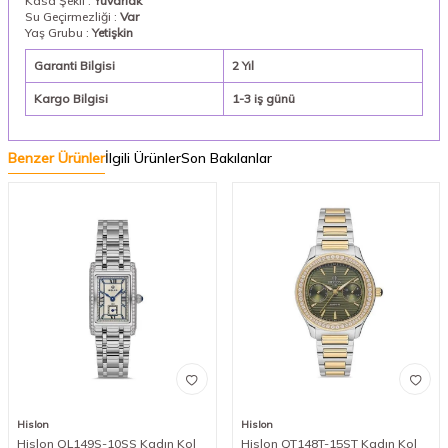
Kasa Şekli :
Yuvarlak
Su Geçirmezliği :
Var
Yaş Grubu :
Yetişkin
Garanti Bilgisi
2 Yıl
Kargo Bilgisi
1-3 iş günü
Benzer Ürünler
İlgili Ürünler
Son Bakılanlar
Hislon
Hislon
Hislon QL149S-10SS Kadın Kol
Hislon QT148T-15ST Kadın Kol