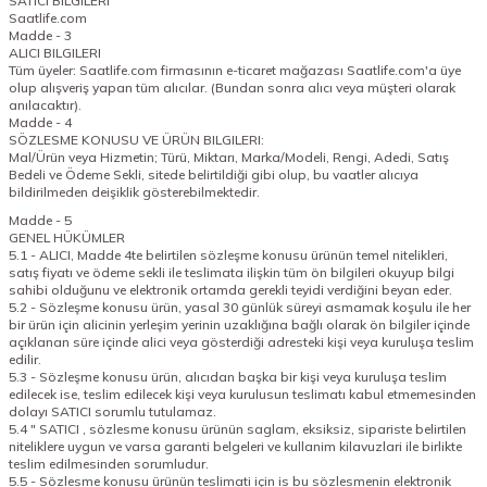
SATICI BILGILERI
Saatlife.com
Madde - 3
ALICI BILGILERI
Tüm üyeler: Saatlife.com firmasının e-ticaret mağazası Saatlife.com'a üye
olup alışveriş yapan tüm alıcılar. (Bundan sonra alıcı veya müşteri olarak
anılacaktır).
Madde - 4
SÖZLESME KONUSU VE ÜRÜN BILGILERI:
Mal/Ürün veya Hizmetin; Türü, Miktarı, Marka/Modeli, Rengi, Adedi, Satış
Bedeli ve Ödeme Sekli, sitede belirtildiği gibi olup, bu vaatler alıcıya
bildirilmeden deişiklik gösterebilmektedir.
Madde - 5
GENEL HÜKÜMLER
5.1 - ALICI, Madde 4te belirtilen sözleşme konusu ürünün temel nitelikleri,
satış fiyatı ve ödeme sekli ile teslimata ilişkin tüm ön bilgileri okuyup bilgi
sahibi olduğunu ve elektronik ortamda gerekli teyidi verdiğini beyan eder.
5.2 - Sözleşme konusu ürün, yasal 30 günlük süreyi asmamak koşulu ile her
bir ürün için alicinin yerleşim yerinin uzaklığına bağlı olarak ön bilgiler içinde
açıklanan süre içinde alici veya gösterdiği adresteki kişi veya kuruluşa teslim
edilir.
5.3 - Sözleşme konusu ürün, alıcıdan başka bir kişi veya kuruluşa teslim
edilecek ise, teslim edilecek kişi veya kurulusun teslimatı kabul etmemesinden
dolayı SATICI sorumlu tutulamaz.
5.4 " SATICI , sözlesme konusu ürünün saglam, eksiksiz, sipariste belirtilen
niteliklere uygun ve varsa garanti belgeleri ve kullanim kilavuzlari ile birlikte
teslim edilmesinden sorumludur.
5.5 - Sözlesme konusu ürünün teslimati için is bu sözlesmenin elektronik