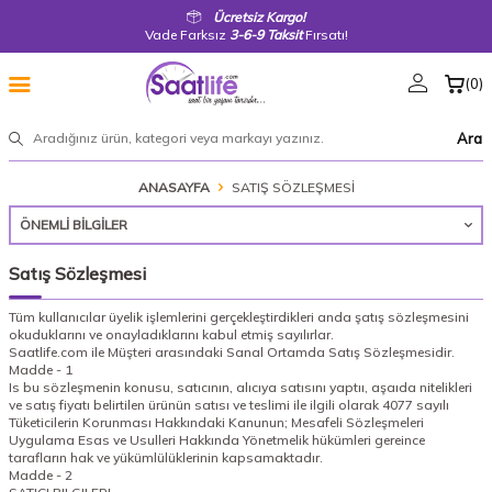
Ücretsiz Kargo!
Vade Farksız
3-6-9 Taksit
Fırsatı!
(
0
)
Ara
ANASAYFA
SATIŞ SÖZLEŞMESI
ÖNEMLI BILGILER
Satış Sözleşmesi
Tüm kullanıcılar üyelik işlemlerini gerçekleştirdikleri anda şatış sözleşmesini
okuduklarını ve onayladıklarını kabul etmiş sayılırlar.
Saatlife.com ile Müşteri arasındaki Sanal Ortamda Satış Sözleşmesidir.
Madde - 1
Is bu sözleşmenin konusu, satıcının, alıcıya satısını yaptıı, aşaıda nitelikleri
ve satış fiyatı belirtilen ürünün satısı ve teslimi ile ilgili olarak 4077 sayılı
Tüketicilerin Korunması Hakkındaki Kanunun; Mesafeli Sözleşmeleri
Uygulama Esas ve Usulleri Hakkında Yönetmelik hükümleri gereince
tarafların hak ve yükümlülüklerinin kapsamaktadır.
Madde - 2