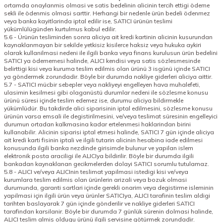
ortamda onaylanmis olmasi ve satis bedelinin alicinin tercih ettigi ödeme
sekli ile ödenmis olmasi sarttir. Herhangi bir nedenle ürün bedeli ödenmez
veya banka kayitlarinda iptal edilir ise, SATICI ürünün teslimi
yükümlülügünden kurtulmus kabul edilir.
5.6 - Ürünün tesliminden sonra aliciya ait kredi kartinin alicinin kusurundan
kaynaklanmayan bir sekilde yetkisiz kisilerce haksiz veya hukuka aykiri
olarak kullanilmasi nedeni ile ilgili banka veya finans kurulusun ürün bedelini
SATICI ya ödememesi halinde, ALICI kendisi veya satis sözlesmesinde
belirttigi kisi veya kuruma teslim edilmis olan ürünü 3 isgünü içinde SATICI
ya göndermek zorundadir. Böyle bir durumda nakliye giderleri aliciya aittir.
5.7 - SATICI mücbir sebepler veya nakliyeyi engelleyen hava muhalefeti,
ulasimin kesilmesi gibi olaganüstü durumlar nedeni ile sözlesme konusu
ürünü süresi içinde teslim edemez ise, durumu aliciya bildirmekle
yükümlüdür. Bu takdirde alici siparisinin iptal edilmesini, sözlesme konusu
ürünün varsa emsali ile degistirilmesini, ve/veya teslimat süresinin engelleyici
durumun ortadan kalkmasina kadar ertelenmesi haklarindan birini
kullanabilir. Alicinin siparisi iptal etmesi halinde, SATICI 7 gün içinde aliciya
ait kredi karti fisinin iptali ve ilgili tutarin alicinin hesabina iade edilmesi
konusunda ilgili banka nezdinde girisimde bulunur ve yapilan islem
elektronik posta araciligi ile ALICIya bildirilir. Böyle bir durumda ilgili
bankadan kaynaklanan gecikmelerden dolayi SATICI sorumlu tutulamaz.
5.8 - ALICI ve/veya ALICInin teslimat yapilmasi istedigi kisi ve/veya
kurumlara teslim edilmis olan ürünlerin arizali veya bozuk olmasi
durumunda, garanti sartlari içinde gerekli onarim veya degistirme isleminin
yapilmasi için ilgili ürün veya ürünler SATICIya, ALICI tarafinin teslim aldigi
tarihten baslayarak 7 gün içinde gönderilir ve nakliye giderleri SATICI
tarafindan karsilanir. Böyle bir durumda 7 günlük sürenin dolmasi halinde,
ALICI teslim almis oldugu ürünü ilgili servisine götürmek zorundadir.