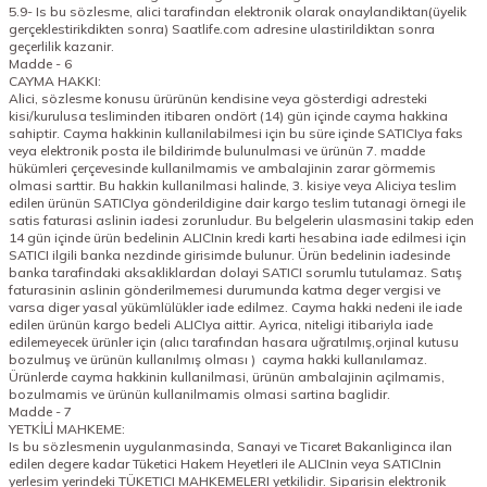
5.9- Is bu sözlesme, alici tarafindan elektronik olarak onaylandiktan(üyelik
gerçeklestirikdikten sonra) Saatlife.com adresine ulastirildiktan sonra
geçerlilik kazanir.
Madde - 6
CAYMA HAKKI:
Alici, sözlesme konusu ürürünün kendisine veya gösterdigi adresteki
kisi/kurulusa tesliminden itibaren ondört (14) gün içinde cayma hakkina
sahiptir. Cayma hakkinin kullanilabilmesi için bu süre içinde SATICIya faks
veya elektronik posta ile bildirimde bulunulmasi ve ürünün 7. madde
hükümleri çerçevesinde kullanilmamis ve ambalajinin zarar görmemis
olmasi sarttir. Bu hakkin kullanilmasi halinde, 3. kisiye veya Aliciya teslim
edilen ürünün SATICIya gönderildigine dair kargo teslim tutanagi örnegi ile
satis faturasi aslinin iadesi zorunludur. Bu belgelerin ulasmasini takip eden
14 gün içinde ürün bedelinin ALICInin kredi karti hesabina iade edilmesi için
SATICI ilgili banka nezdinde girisimde bulunur. Ürün bedelinin iadesinde
banka tarafindaki aksakliklardan dolayi SATICI sorumlu tutulamaz. Satış
faturasinin aslinin gönderilmemesi durumunda katma deger vergisi ve
varsa diger yasal yükümlülükler iade edilmez. Cayma hakki nedeni ile iade
edilen ürünün kargo bedeli ALICIya aittir. Ayrica, niteligi itibariyla iade
edilemeyecek ürünler için (alıcı
tarafından hasara uğratılmış,
orjinal kutusu
bozulmuş ve ürünün kullanılmış olması )
cayma hakki kullanılamaz.
Ürünlerde cayma hakkinin kullanilmasi, ürünün ambalajinin açilmamis,
bozulmamis ve ürünün kullanilmamis olmasi sartina baglidir.
Madde - 7
YETKİLİ MAHKEME:
Is bu sözlesmenin uygulanmasinda, Sanayi ve Ticaret Bakanliginca ilan
edilen degere kadar Tüketici Hakem Heyetleri ile ALICInin veya SATICInin
yerlesim yerindeki TÜKETICI MAHKEMELERI yetkilidir. Siparisin elektronik