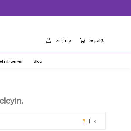
Giriş Yap
Sepet
(
0
)
eknik Servis
Blog
eleyin.
3
4