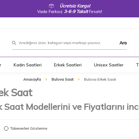
Ücretsiz Kargo!
Vade Farksız
3-6-9 Taksit
Fırsatı!
Ara
r
Kadın Saatleri
Erkek Saatleri
Unisex Saatler
T
Anasayfa
Bulova Saat
Bulova Erkek Saat
ek Saat
 Saat Modellerini ve Fiyatlarını inc
Tükenenleri Gösterme