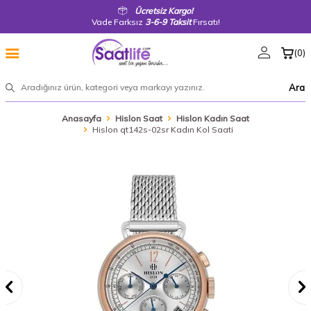
Ücretsiz Kargo!
Vade Farksız
3-6-9 Taksit
Fırsatı!
(
0
)
Ara
Anasayfa
Hislon Saat
Hislon Kadın Saat
Hislon qt142s-02sr Kadın Kol Saati