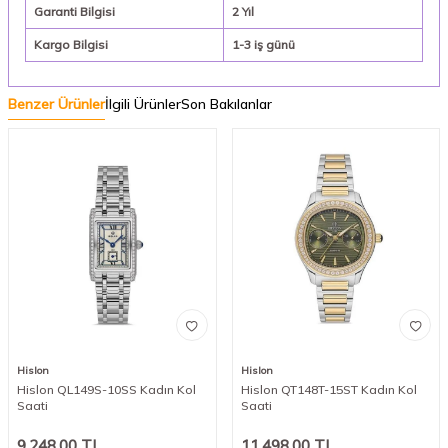
Garanti Bilgisi
2 Yıl
Kargo Bilgisi
1-3 iş günü
Benzer Ürünler
İlgili Ürünler
Son Bakılanlar
Hislon
Hislon
Hislon QL149S-10SS Kadın Kol
Hislon QT148T-15ST Kadın Kol
Saati
Saati
9.248,00
TL
11.498,00
TL