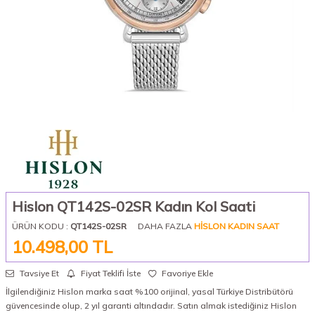
Hislon QT142S-02SR Kadın Kol Saati
ÜRÜN KODU :
QT142S-02SR
DAHA FAZLA
HISLON KADIN SAAT
10.498,00
TL
Tavsiye Et
Fiyat Teklifi İste
Favoriye Ekle
İlgilendiğiniz Hislon marka saat %100 orijinal, yasal Türkiye Distribütörü
güvencesinde olup, 2 yıl garanti altındadır. Satın almak istediğiniz Hislon