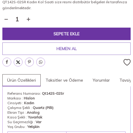
QT142S-02SR Kadın Kol Saati size resmi distribütör belgeleri ile tarafınıza
gönderilmektedir.
SEPETE EKLE
HEMEN AL
Ürün Özellikleri
Taksitler ve Ödeme
Yorumlar
Tavsiy
Referans Numarası:
Qt142S-02Sr
Markası :
Hislon
Cinsiyeti :
Kadın
Çalışma Şekli :
Quartz (Pilli)
Ekran Tipi :
Analog
Kasa Şekli :
Yuvarlak
Su Geçirmezliği :
Var
Yaş Grubu :
Yetişkin