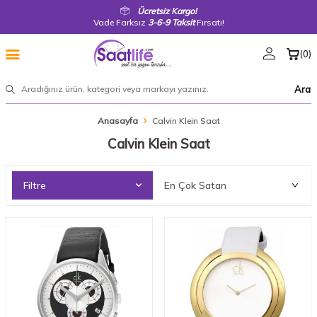
Ücretsiz Kargo!
Vade Farksız
3-6-9 Taksit
Fırsatı!
(
0
)
Ara
Anasayfa
Calvin Klein Saat
Calvin Klein Saat
Filtre