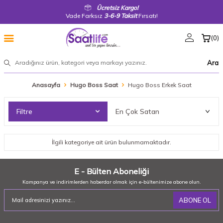
Ücretsiz Kargo!
Vade Farksız
3-6-9 Taksit
Fırsatı!
(
0
)
Ara
Anasayfa
Hugo Boss Saat
Hugo Boss Erkek Saat
Filtre
İlgili kategoriye ait ürün bulunmamaktadır.
E - Bülten Aboneliği
Kampanya ve indirimlerden haberdar olmak için e-bültenimize abone olun.
ABONE OL