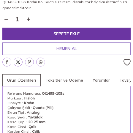
QL149S-10SS Kadın Kol Saati size resmi distribütör belgeleri ile tarafınıza
gönderilmektedir.
SEPETE EKLE
HEMEN AL
Ürün Özellikleri
Taksitler ve Ödeme
Yorumlar
Tavsiy
Referans Numarası:
Ql149S-10Ss
Markası :
Hislon
Cinsiyeti :
Kadın
Çalışma Şekli :
Quartz (Pilli)
Ekran Tipi :
Analog
Kasa Şekli :
Yuvarlak
Kasa Çapı :
20-25 mm
Kasa Cinsi :
Çelik
Kordon Cinsi :
Çelik