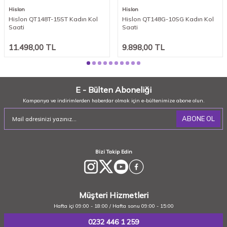
Hislon
Hislon
Hislon QT148T-15ST Kadın Kol
Hislon QT148G-10SG Kadın Kol
Saati
Saati
11.498,00
TL
9.898,00
TL
E - Bülten Aboneliği
Kampanya ve indirimlerden haberdar olmak için e-bültenimize abone olun.
ABONE OL
Bizi Takip Edin
Müşteri Hizmetleri
Hafta içi 09:00 - 18:00 / Hafta sonu 09:00 - 15:00
0232 446 1 259