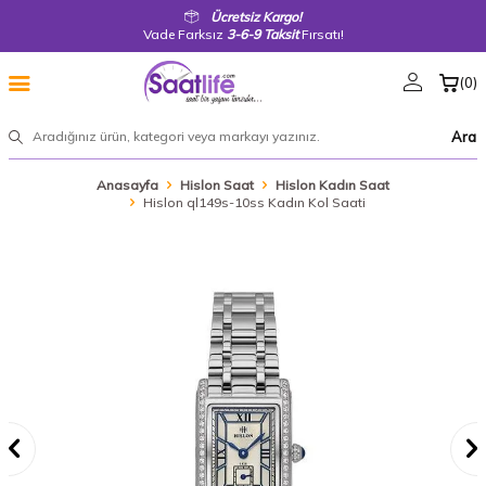
Ücretsiz Kargo!
Vade Farksız
3-6-9 Taksit
Fırsatı!
(
0
)
Ara
Anasayfa
Hislon Saat
Hislon Kadın Saat
Hislon ql149s-10ss Kadın Kol Saati