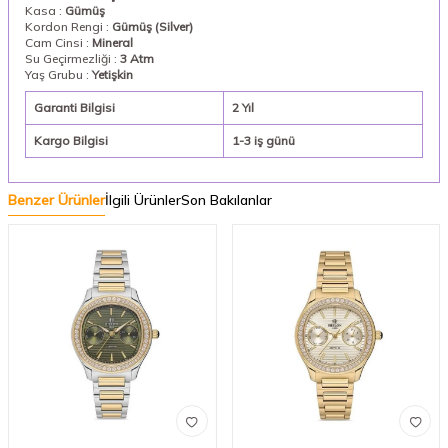
Kasa :
Gümüş
Kordon Rengi :
Gümüş (Silver)
Cam Cinsi :
Mineral
Su Geçirmezliği :
3 Atm
Yaş Grubu :
Yetişkin
Garanti Bilgisi
2 Yıl
Kargo Bilgisi
1-3 iş günü
Benzer Ürünler
İlgili Ürünler
Son Bakılanlar