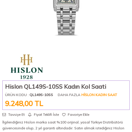
Hislon QL149S-10SS Kadın Kol Saati
ÜRÜN KODU :
QL149S-10SS
DAHA FAZLA
HISLON KADIN SAAT
9.248,00
TL
Tavsiye Et
Fiyat Teklifi İste
Favoriye Ekle
İlgilendiğiniz Hislon marka saat %100 orijinal, yasal Türkiye Distribütörü
güvencesinde olup, 2 yıl garanti altındadır. Satın almak istediğiniz Hislon