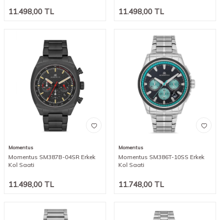
11.498,00
TL
11.498,00
TL
Momentus
Momentus
Momentus SM387B-04SR Erkek
Momentus SM386T-10SS Erkek
Kol Saati
Kol Saati
11.498,00
TL
11.748,00
TL