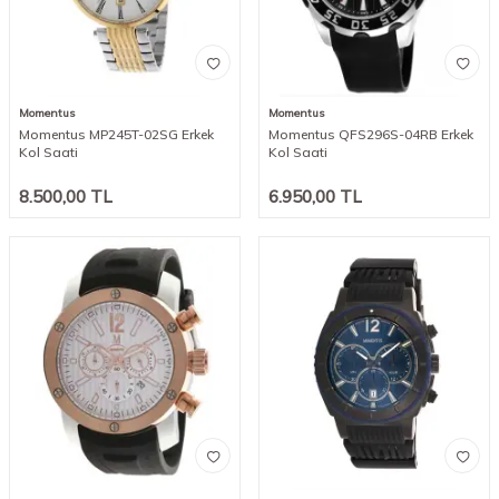
Momentus
Momentus
Momentus MP245T-02SG Erkek
Momentus QFS296S-04RB Erkek
Kol Saati
Kol Saati
8.500,00
TL
6.950,00
TL