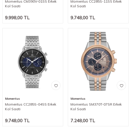
Momentus CM390V-01SS Erkek
Momentus CC285S-11SS Erkek
Kol Saati
Kol Saati
9.998,00
TL
9.748,00
TL
Momentus
Momentus
Momentus CC285S-04SS Erkek
Momentus SM370T-07SR Erkek
Kol Saati
Kol Saati
9.748,00
TL
7.248,00
TL