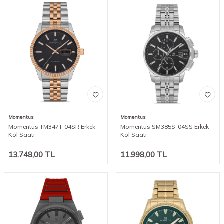
Momentus
Momentus
Momentus TM347T-04SR Erkek
Momentus SM385S-04SS Erkek
Kol Saati
Kol Saati
13.748,00
TL
11.998,00
TL