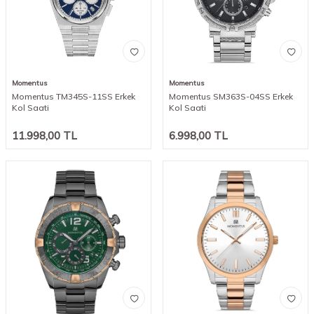
Momentus
Momentus
Momentus TM345S-11SS Erkek
Momentus SM363S-04SS Erkek
Kol Saati
Kol Saati
11.998,00
TL
6.998,00
TL