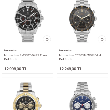
Momentus
Momentus
Momentus SM357T-04SS Erkek
Momentus CC303T-05SR Erkek
Kol Saati
Kol Saati
12.998,00
TL
12.248,00
TL