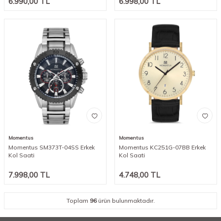
6.990,00
TL
6.998,00
TL
Momentus
Momentus
Momentus SM373T-04SS Erkek
Momentus KC251G-07BB Erkek
Kol Saati
Kol Saati
7.998,00
TL
4.748,00
TL
Toplam
96
ürün bulunmaktadır.