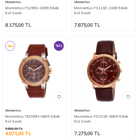
Momentus
Momentus
Momentus FS295S-02RB Erkek
Momentus FS111E-11RB Erkek
Kol Saati
Kol Saati
8.175,00
TL
7.875,00
TL
%
31
Yeni
Momentus
Momentus
Momentus TM290N-06KR Erkek
Momentus FD321R-06KR Erkek
Kol Saati
Kol Saati
5.890,00
TL
4.071,00
TL
7.275,00
TL