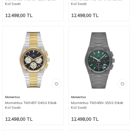
Kol Saati
Kol Saati
12.498,00
TL
12.498,00
TL
Momentus
Momentus
Momentus TM345T-04SG Erkek
Momentus TM345N-15SS Erkek
Kol Saati
Kol Saati
12.498,00
TL
12.498,00
TL