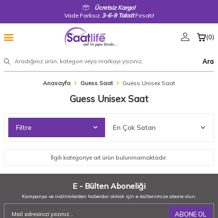
Ücretsiz Kargo!
Vade Farksız
3-6-9 Taksit
Fırsatı!
(
0
)
Ara
Anasayfa
Guess Saat
Guess Unisex Saat
Guess Unisex Saat
Filtre
İlgili kategoriye ait ürün bulunmamaktadır.
E - Bülten Aboneliği
Kampanya ve indirimlerden haberdar olmak için e-bültenimize abone olun.
ABONE OL