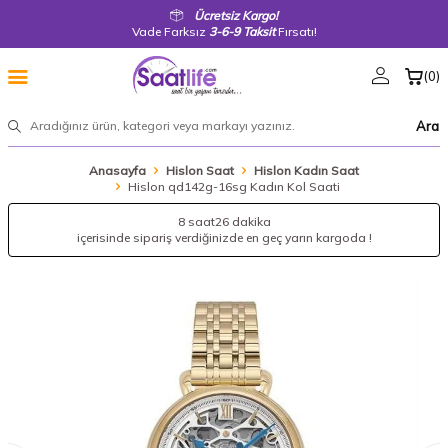
Ücretsiz Kargo!
Vade Farksız
3-6-9 Taksit
Fırsatı!
(
0
)
Ara
Anasayfa
Hislon Saat
Hislon Kadın Saat
Hislon qd142g-16sg Kadın Kol Saati
8 saat
26 dakika
içerisinde sipariş verdiğinizde en geç yarın kargoda !