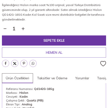
İlgilendiğiniz Hislon marka saat %100 orijinal, yasal Türkiye Distribütörü
güvencesinde olup, 2 yıl garanti altındadır. Satın almak istediğiniz Hislon
QD142G-16SG Kadın Kol Saati size resmi distribütör belgeleri ile tarafınıza
gönderilmektedir.
SEPETE EKLE
HEMEN AL
Ürün Özellikleri
Taksitler ve Ödeme
Yorumlar
Tavsiy
Referans Numarası:
Qd142G-16Sg
Markası :
Hislon
Cinsiyeti :
Kadın
Çalışma Şekli :
Quartz (Pilli)
Ekran Tipi :
Analog