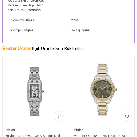
Kasa Şekli :
Yuvarlak
Su Geçirmezliği :
Var
Yaş Grubu :
Yetişkin
Garanti Bilgisi
2 Yıl
Kargo Bilgisi
1-3 iş günü
Benzer Ürünler
İlgili Ürünler
Son Bakılanlar
Hislon
Hislon
Hislon QL149S-10SS Kadın Kol
Hislon QT148T-15ST Kadın Kol