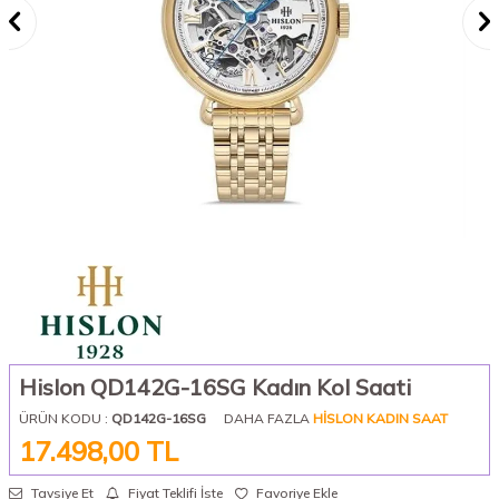
Hislon QD142G-16SG Kadın Kol Saati
ÜRÜN KODU :
QD142G-16SG
DAHA FAZLA
HISLON KADIN SAAT
17.498,00
TL
Tavsiye Et
Fiyat Teklifi İste
Favoriye Ekle