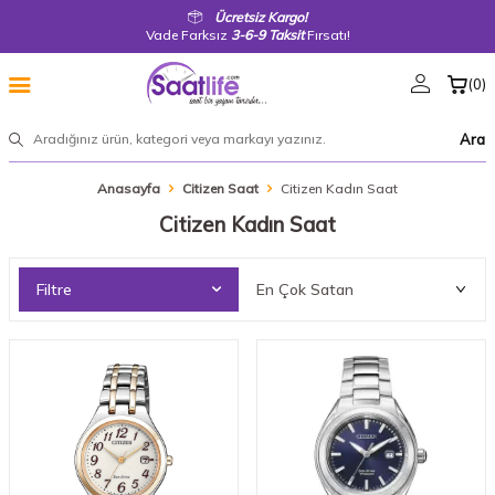
Ücretsiz Kargo!
Vade Farksız
3-6-9 Taksit
Fırsatı!
(
0
)
Ara
Anasayfa
Citizen Saat
Citizen Kadın Saat
Citizen Kadın Saat
Filtre