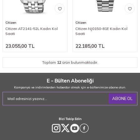
Citizen
Citizen
Citizen AT2141-52L Kadın Kol
Citizen NJ0150-81E Kadın Kol
Saati
Saati
23.055,00
TL
22.185,00
TL
Toplam
12
ürün bulunmaktadır.
E - Bülten Aboneliği
Kampanya ve indirimlerden haberdar olmak için e-bültenimize abone olun.
ABONE OL
Bizi Takip Edin