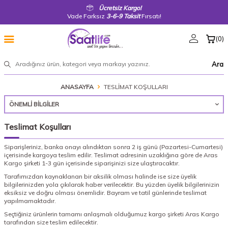
Ücretsiz Kargo!
Vade Farksız
3-6-9 Taksit
Fırsatı!
(
0
)
Ara
ANASAYFA
TESLIMAT KOŞULLARI
ÖNEMLI BILGILER
Teslimat Koşulları
Siparişleriniz, banka onayı alındıktan sonra 2 iş günü (Pazartesi-Cumartesi)
içerisinde kargoya teslim edilir. Teslimat adresinin uzaklığına göre de Aras
Kargo şirketi 1-3 gün içerisinde siparişinizi size ulaştıracaktır.
Tarafımızdan kaynaklanan bir aksilik olması halinde ise size üyelik
bilgilerinizden yola çıkılarak haber verilecektir. Bu yüzden üyelik bilgilerinizin
eksiksiz ve doğru olması önemlidir. Bayram ve tatil günlerinde teslimat
yapılmamaktadır.
Seçtiğiniz ürünlerin tamamı anlaşmalı olduğumuz kargo şirketi Aras Kargo
tarafından size teslim edilecektir.