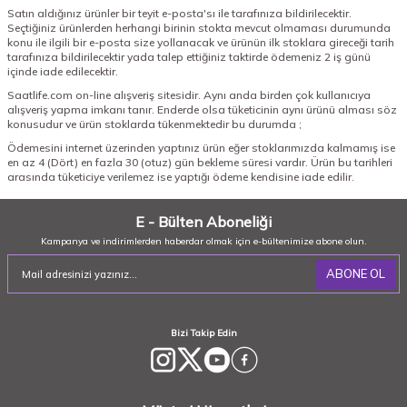
Satın aldığınız ürünler bir teyit e-posta'sı ile tarafınıza bildirilecektir.
Seçtiğiniz ürünlerden herhangi birinin stokta mevcut olmaması durumunda
konu ile ilgili bir e-posta size yollanacak ve ürünün ilk stoklara gireceği tarih
tarafınıza bildirilecektir yada talep ettiğiniz taktirde ödemeniz 2 iş günü
içinde iade edilecektir.
Saatlife.com on-line alışveriş sitesidir. Aynı anda birden çok kullanıcıya
alışveriş yapma imkanı tanır. Enderde olsa tüketicinin aynı ürünü alması söz
konusudur ve ürün stoklarda tükenmektedir bu durumda ;
Ödemesini internet üzerinden yaptınız ürün eğer stoklarımızda kalmamış ise
en az 4 (Dört) en fazla 30 (otuz) gün bekleme süresi vardır. Ürün bu tarihleri
arasında tüketiciye verilemez ise yaptığı ödeme kendisine iade edilir.
E - Bülten Aboneliği
Kampanya ve indirimlerden haberdar olmak için e-bültenimize abone olun.
ABONE OL
Bizi Takip Edin