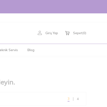
Giriş Yap
Sepet
(
0
)
eknik Servis
Blog
eyin.
3
4