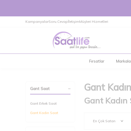
Kampanyalar
Soru.Cevap
İletişim
Müşteri Hizmetleri
Fırsatlar
Markala
Gant Kadın
Gant Saat
Gant Kadın S
Gant Erkek Saat
Gant Kadın Saat