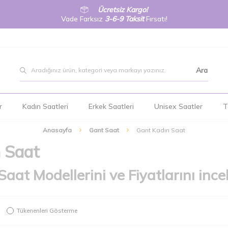
Ücretsiz Kargo!
Vade Farksız
3-6-9 Taksit
Fırsatı!
Ara
r
Kadın Saatleri
Erkek Saatleri
Unisex Saatler
T
Anasayfa
Gant Saat
Gant Kadın Saat
 Saat
aat Modellerini ve Fiyatlarını incel
Tükenenleri Gösterme