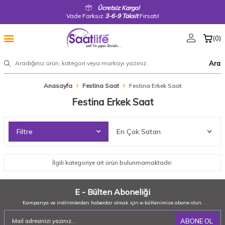
Ücretsiz Kargo!
Vade Farksız
3-6-9 Taksit
Fırsatı!
(
0
)
Ara
Anasayfa
Festina Saat
Festina Erkek Saat
Festina Erkek Saat
Filtre
İlgili kategoriye ait ürün bulunmamaktadır.
E - Bülten Aboneliği
Kampanya ve indirimlerden haberdar olmak için e-bültenimize abone olun.
ABONE OL