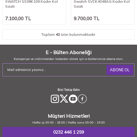
SWATCH SS08K109 Kadın Kol
Swatch SVCK4048AG Kadın Kol
Saati
Saati
7.100,00
TL
9.700,00
TL
Toplam
42
ürün bulunmaktadır.
E - Bülten Aboneliği
Kampanya ve indirimlerden haberdar olmak için e-bültenimize abone olun.
ABONE OL
Bizi Takip Edin
Müşteri Hizmetleri
Hafta içi 09:00 - 18:00 / Hafta sonu 09:00 - 15:00
0232 446 1 259