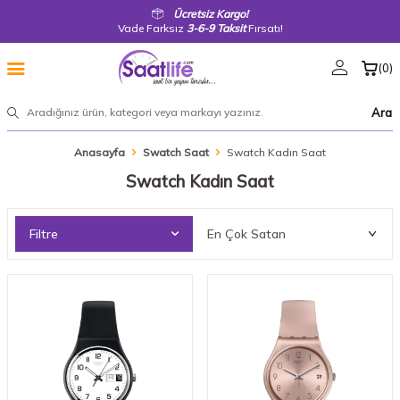
Ücretsiz Kargo!
Vade Farksız
3-6-9 Taksit
Fırsatı!
(
0
)
Ara
Anasayfa
Swatch Saat
Swatch Kadın Saat
Swatch Kadın Saat
Filtre