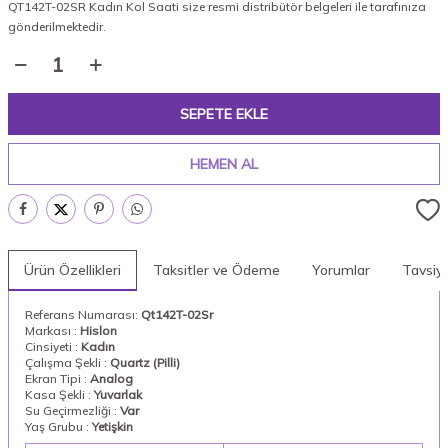
QT142T-02SR Kadın Kol Saati size resmi distribütör belgeleri ile tarafınıza
gönderilmektedir.
SEPETE EKLE
HEMEN AL
Ürün Özellikleri
Taksitler ve Ödeme
Yorumlar
Tavsiy
Referans Numarası:
Qt142T-02Sr
Markası :
Hislon
Cinsiyeti :
Kadın
Çalışma Şekli :
Quartz (Pilli)
Ekran Tipi :
Analog
Kasa Şekli :
Yuvarlak
Su Geçirmezliği :
Var
Yaş Grubu :
Yetişkin