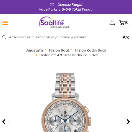
Ücretsiz Kargo!
Vade Farksız
3-6-9 Taksit
Fırsatı!
(
0
)
Ara
Anasayfa
Hislon Saat
Hislon Kadın Saat
Hislon qt142t-02sr Kadın Kol Saati