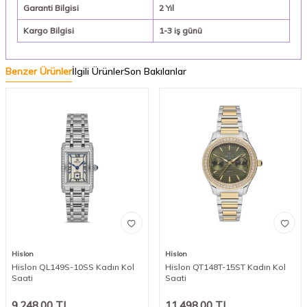
Garanti Bilgisi
2 Yıl
Kargo Bilgisi
1-3 iş günü
Benzer Ürünler
İlgili Ürünler
Son Bakılanlar
Hislon
Hislon
Hislon QL149S-10SS Kadın Kol
Hislon QT148T-15ST Kadın Kol
Saati
Saati
9.248,00
TL
11.498,00
TL