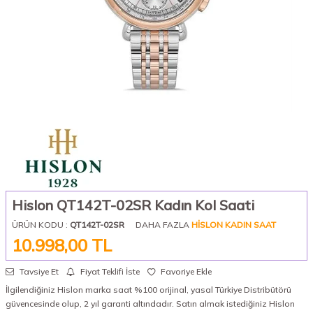
Hislon QT142T-02SR Kadın Kol Saati
ÜRÜN KODU :
QT142T-02SR
DAHA FAZLA
HISLON KADIN SAAT
10.998,00
TL
Tavsiye Et
Fiyat Teklifi İste
Favoriye Ekle
İlgilendiğiniz Hislon marka saat %100 orijinal, yasal Türkiye Distribütörü
güvencesinde olup, 2 yıl garanti altındadır. Satın almak istediğiniz Hislon