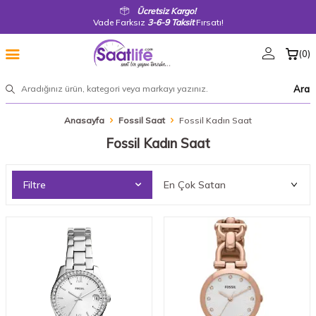
Ücretsiz Kargo!
Vade Farksız
3-6-9 Taksit
Fırsatı!
(
0
)
Ara
Anasayfa
Fossil Saat
Fossil Kadın Saat
Fossil Kadın Saat
Filtre