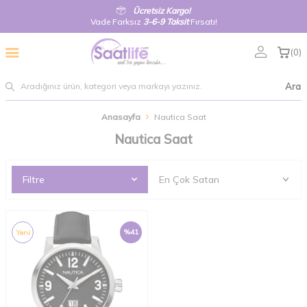
Ücretsiz Kargo!
Vade Farksız
3-6-9 Taksit
Fırsatı!
(
0
)
Ara
Anasayfa
Nautica Saat
Nautica Saat
Filtre
%
41
Yeni