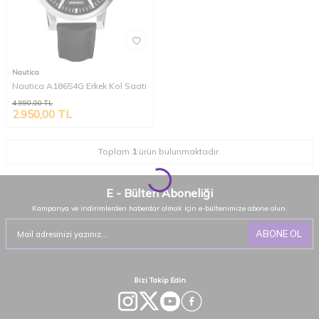
Nautica
Nautica A18654G Erkek Kol Saati
4.990,00
TL
2.950,00
TL
Toplam
1
ürün bulunmaktadır.
E - Bülten Aboneliği
Kampanya ve indirimlerden haberdar olmak için e-bültenimize abone olun.
ABONE OL
Bizi Takip Edin