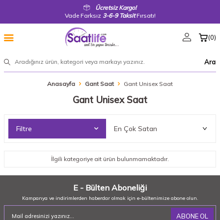
Ücretsiz Kargo!
Vade Farksız
3-6-9 Taksit
Fırsatı!
(
0
)
Ara
Anasayfa
Gant Saat
Gant Unisex Saat
Gant Unisex Saat
Filtre
İlgili kategoriye ait ürün bulunmamaktadır.
E - Bülten Aboneliği
Kampanya ve indirimlerden haberdar olmak için e-bültenimize abone olun.
ABONE OL