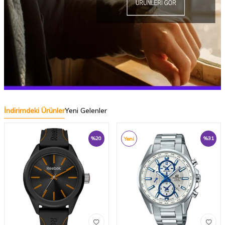
İndirimdeki Ürünler
Yeni Gelenler
%
20
%
31
Yeni