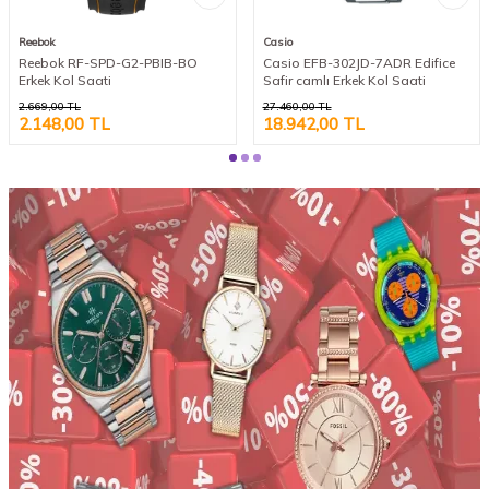
Reebok
Casio
Reebok RF-SPD-G2-PBIB-BO
Casio EFB-302JD-7ADR Edifice
Erkek Kol Saati
Safir camlı Erkek Kol Saati
2.669,00
TL
27.460,00
TL
2.148,00
TL
18.942,00
TL