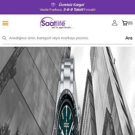
Ücretsiz Kargo!
Vade Farksız
3-6-9 Taksit
Fırsatı!
(
0
)
Ara