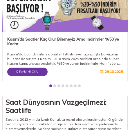
Kasım’da Saatler Kaç Olur Bilemeyiz Ama İndirimler %50’ye
Kadar
Kasım'da bu indirimlerle gönülleri fethetmeye hazırız. İşte bu yüzden
bu sene de sizlere 1 Kasım – 30 Kasım 2025 tarihleri arasında Süper
Kasım kampanyası başlattık. %50’ye varan indirimlerle! Hani “şöyle
bir saatim olsun da, hem şık durayım hem zamanı kaçırmayayım”
29.10.2025
DEVAMINI OKU
diyenler vardırya, tam onlara göre bu saatler. Niye Kasım’da Saat
Almalıydık, Derseniz... Kasım demek büyük kampanya ayı demek.
Herkes alışverişe yükleniyor, markalar da yarışa giriyor.Saatler de
bundan nasibini alıyor tabiki.
Saat Dünyasının Vazgeçilmezi:
Saatlife
Saatlife, 2012 yılında İzmir Konak'ta resmi olarak kurulmuştur. O günden
beri, dünyaca ünlü markaları mağazamızdaki saat kategorilerimizle
hizmet vermektedir. Sadece markanın Türkiye distribütörlerinin saatlerini