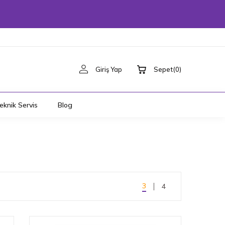
Giriş Yap
Sepet
(
0
)
eknik Servis
Blog
3
4