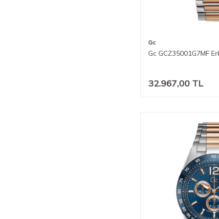
Gc
Gc GCZ35001G7MF Erk
32.967,00
TL