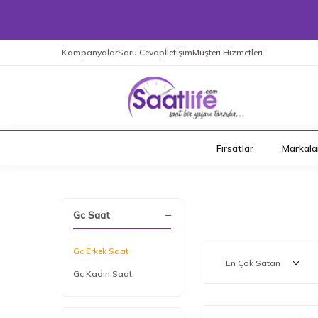
Kampanyalar
Soru.Cevap
İletişim
Müşteri Hizmetleri
Fırsatlar
Markala
Gc Saat
Gc Erkek Saat
Gc Kadın Saat