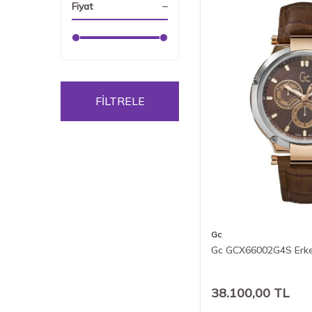
Fiyat
FİLTRELE
Gc
Gc GCX66002G4S Erkek
38.100,00
TL