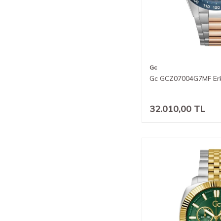
Gc
Gc GCZ07004G7MF Erk
32.010,00
TL