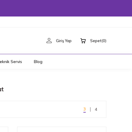
Giriş Yap
Sepet
(
0
)
eknik Servis
Blog
at
3
4