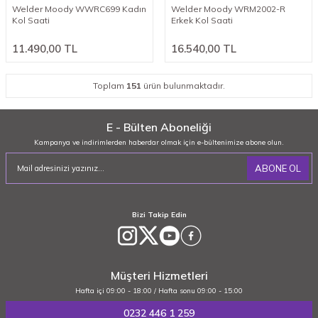
Welder Moody WWRC699 Kadın
Welder Moody WRM2002-R
Kol Saati
Erkek Kol Saati
11.490,00
TL
16.540,00
TL
Toplam
151
ürün bulunmaktadır.
E - Bülten Aboneliği
Kampanya ve indirimlerden haberdar olmak için e-bültenimize abone olun.
ABONE OL
Bizi Takip Edin
Müşteri Hizmetleri
Hafta içi 09:00 - 18:00 / Hafta sonu 09:00 - 15:00
0232 446 1 259