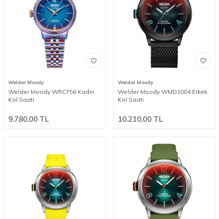
aklınıza takılan her şeye cevap bulabilirsiniz. Welder
Moody saatleri, hem tarz sahibi hem de teknolojik bir
aksesuar arayanlar için ideal. Bu saatler sayesinde
tarzınız hep uyumlu, bileğin hep havalı olsun.
Saatlerinden ödün vermeyenler için Welder Moody,
tam da aradığın şey. Keyifli alışverişler dileriz.
Welder Moody
Welder Moody
Welder Moody WRC756 Kadın
Welder Moody WMD2004 Erkek
Kol Saati
Kol Saati
9.780,00
TL
10.210,00
TL