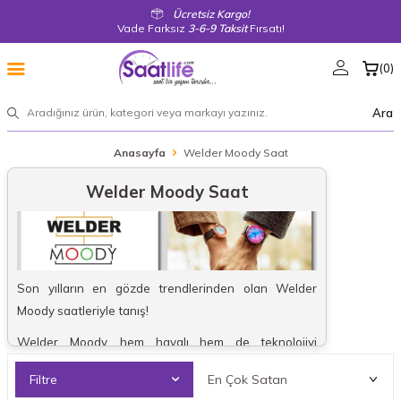
Ücretsiz Kargo!
Vade Farksız
3-6-9 Taksit
Fırsatı!
(
0
)
Ara
Anasayfa
Welder Moody Saat
Welder Moody Saat
Son yılların en gözde trendlerinden olan Welder
Moody saatleriyle tanış!
Welder Moody, hem havalı hem de teknolojiyi
bileğinde yaşatmak isteyenlerin ilk tercihi. Bu
Filtre
saatlerin en dikkat çeken özelliği ne biliyor musunuz?