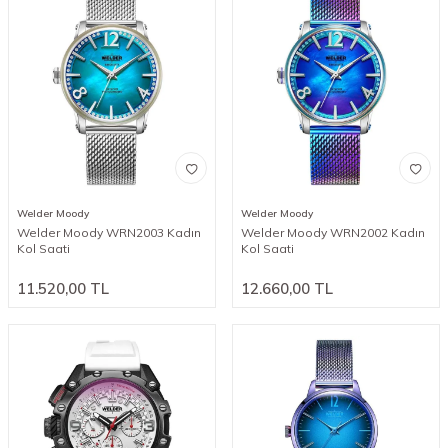
Welder Moody
Welder Moody
Welder Moody WRN2003 Kadın
Welder Moody WRN2002 Kadın
Kol Saati
Kol Saati
11.520,00
TL
12.660,00
TL