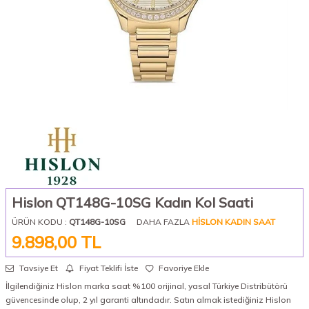
Hislon QT148G-10SG Kadın Kol Saati
ÜRÜN KODU :
QT148G-10SG
DAHA FAZLA
HISLON KADIN SAAT
9.898,00
TL
Tavsiye Et
Fiyat Teklifi İste
Favoriye Ekle
İlgilendiğiniz Hislon marka saat %100 orijinal, yasal Türkiye Distribütörü
güvencesinde olup, 2 yıl garanti altındadır. Satın almak istediğiniz Hislon