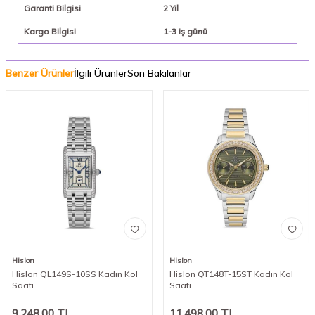
Garanti Bilgisi
2 Yıl
Kargo Bilgisi
1-3 iş günü
Benzer Ürünler
İlgili Ürünler
Son Bakılanlar
Hislon
Hislon
Hislon QL149S-10SS Kadın Kol
Hislon QT148T-15ST Kadın Kol
Saati
Saati
9.248,00
TL
11.498,00
TL