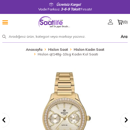
Ücretsiz Kargo!
Vade Farksız
3-6-9 Taksit
Fırsatı!
(
0
)
Ara
Anasayfa
Hislon Saat
Hislon Kadın Saat
Hislon qt148g-10sg Kadın Kol Saati