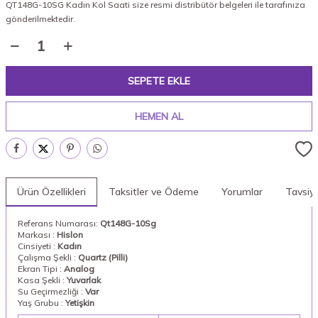
QT148G-10SG Kadın Kol Saati size resmi distribütör belgeleri ile tarafınıza
gönderilmektedir.
SEPETE EKLE
HEMEN AL
Ürün Özellikleri
Taksitler ve Ödeme
Yorumlar
Tavsiy
Referans Numarası:
Qt148G-10Sg
Markası :
Hislon
Cinsiyeti :
Kadın
Çalışma Şekli :
Quartz (Pilli)
Ekran Tipi :
Analog
Kasa Şekli :
Yuvarlak
Su Geçirmezliği :
Var
Yaş Grubu :
Yetişkin