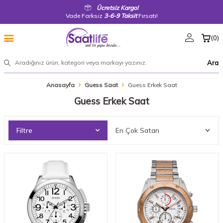
Ücretsiz Kargo!
Vade Farksız
3-6-9 Taksit
Fırsatı!
(
0
)
Ara
Anasayfa
Guess Saat
Guess Erkek Saat
Guess Erkek Saat
Filtre