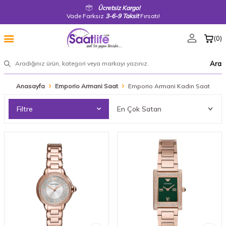
Ücretsiz Kargo!
Vade Farksız
3-6-9 Taksit
Fırsatı!
(
0
)
Ara
Anasayfa
Emporio Armani Saat
Emporio Armani Kadın Saat
Filtre