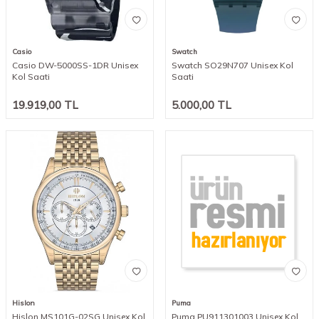
Casio
Swatch
Casio DW-5000SS-1DR Unisex
Swatch SO29N707 Unisex Kol
Kol Saati
Saati
19.919,00
TL
5.000,00
TL
Hislon
Puma
Hislon MS101G-02SG Unisex Kol
Puma PU911301003 Unisex Kol