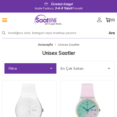
Ücretsiz Kargo!
Vade Farksız
3-6-9 Taksit
Fırsatı!
(
0
)
Ara
Anasayfa
Unisex Saatler
Unisex Saatler
Filtre