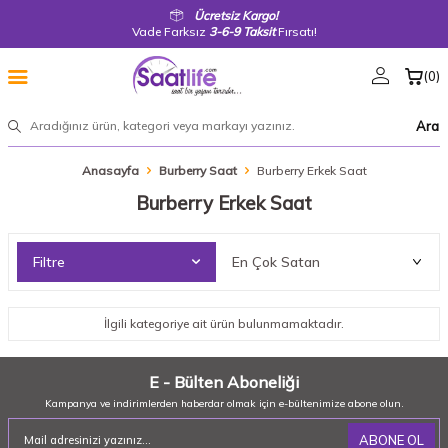
Ücretsiz Kargo!
Vade Farksız
3-6-9 Taksit
Fırsatı!
(
0
)
Ara
Anasayfa
Burberry Saat
Burberry Erkek Saat
Burberry Erkek Saat
Filtre
İlgili kategoriye ait ürün bulunmamaktadır.
E - Bülten Aboneliği
Kampanya ve indirimlerden haberdar olmak için e-bültenimize abone olun.
ABONE OL