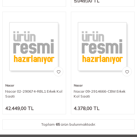
5.049,00
TL
Nacar
Nacar
Nacar 02-290674-RBL1 Erkek Kol
Nacar 09-2914666-CBM Erkek
Saati
Kol Saati
42.449,00
TL
4.378,00
TL
Toplam
65
ürün bulunmaktadır.