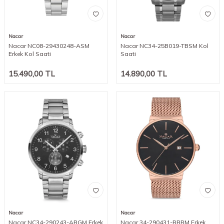
Nacar
Nacar
Nacar NC08-29430248-ASM
Nacar NC34-25B019-TBSM Kol
Erkek Kol Saati
Saati
15.490,00
TL
14.890,00
TL
Nacar
Nacar
Nacar NC34-290243-ABGM Erkek
Nacar 34-290431-RBRM Erkek