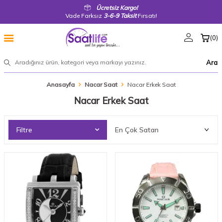
Ücretsiz Kargo!
Vade Farksız
3-6-9 Taksit
Fırsatı!
(
0
)
Ara
Anasayfa
Nacar Saat
Nacar Erkek Saat
Nacar Erkek Saat
Filtre