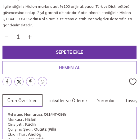
İlgilendiğiniz Hislon marka saat %100 orijinal, yasal Türkiye Distribütörü
güvencesinde olup, 2 yıl garanti altındadır. Satın almak istediğiniz Hislon
QT144T-09SR Kadın Kol Saati size resmi distribütör belgeleri ile tarafınıza
gönderilmektedir.
SEPETE EKLE
HEMEN AL
Ürün Özellikleri
Taksitler ve Ödeme
Yorumlar
Tavsiy
Referans Numarası:
Qt144T-09Sr
Markası :
Hislon
Cinsiyeti :
Kadın
Çalışma Şekli :
Quartz (Pilli)
Ekran Tipi :
Analog