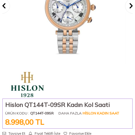
Hislon QT144T-09SR Kadın Kol Saati
ÜRÜN KODU :
QT144T-09SR
DAHA FAZLA
HISLON KADIN SAAT
8.998,00
TL
Tavsiye Et
Fiyat Teklifi İste
Favoriye Ekle