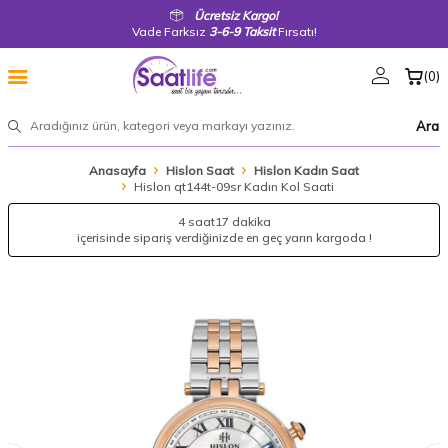
Ücretsiz Kargo!
Vade Farksız
3-6-9 Taksit
Fırsatı!
(
0
)
Ara
Anasayfa
Hislon Saat
Hislon Kadın Saat
Hislon qt144t-09sr Kadın Kol Saati
4 saat
17 dakika
içerisinde sipariş verdiğinizde en geç yarın kargoda !