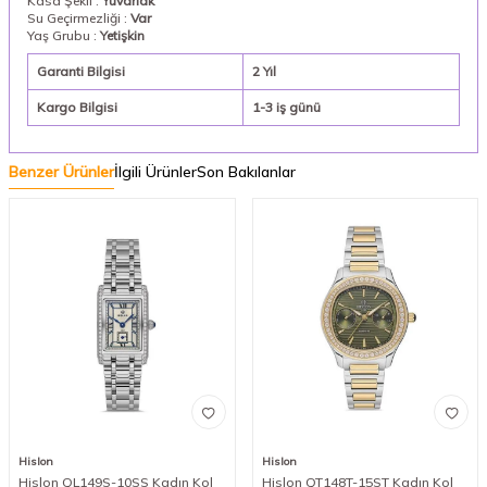
Kasa Şekli :
Yuvarlak
Su Geçirmezliği :
Var
Yaş Grubu :
Yetişkin
Garanti Bilgisi
2 Yıl
Kargo Bilgisi
1-3 iş günü
Benzer Ürünler
İlgili Ürünler
Son Bakılanlar
Hislon
Hislon
Hislon QL149S-10SS Kadın Kol
Hislon QT148T-15ST Kadın Kol