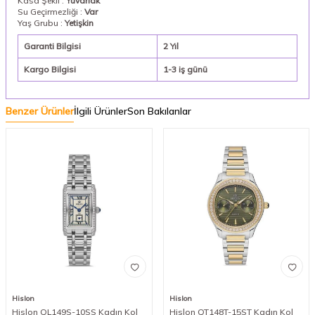
Kasa Şekli :
Yuvarlak
Su Geçirmezliği :
Var
Yaş Grubu :
Yetişkin
Garanti Bilgisi
2 Yıl
Kargo Bilgisi
1-3 iş günü
Benzer Ürünler
İlgili Ürünler
Son Bakılanlar
Hislon
Hislon
Hislon QL149S-10SS Kadın Kol
Hislon QT148T-15ST Kadın Kol