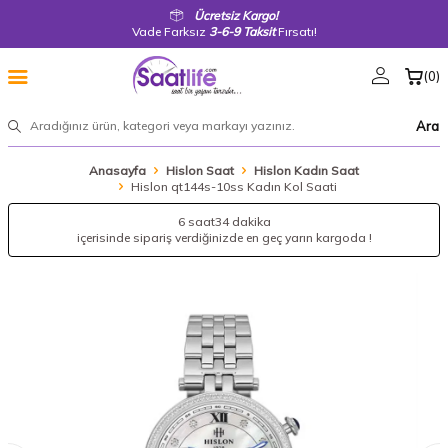
Ücretsiz Kargo!
Vade Farksız
3-6-9 Taksit
Fırsatı!
(
0
)
Ara
Anasayfa
Hislon Saat
Hislon Kadın Saat
Hislon qt144s-10ss Kadın Kol Saati
6 saat
34 dakika
içerisinde sipariş verdiğinizde en geç yarın kargoda !