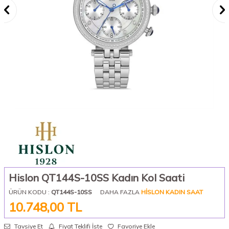
Hislon QT144S-10SS Kadın Kol Saati
ÜRÜN KODU :
QT144S-10SS
DAHA FAZLA
HISLON KADIN SAAT
10.748,00
TL
Tavsiye Et
Fiyat Teklifi İste
Favoriye Ekle