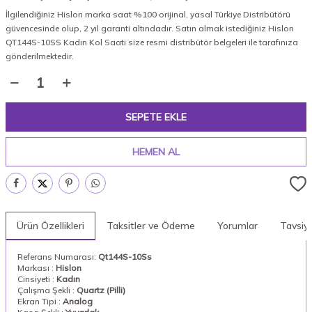
İlgilendiğiniz Hislon marka saat %100 orijinal, yasal Türkiye Distribütörü
güvencesinde olup, 2 yıl garanti altındadır. Satın almak istediğiniz Hislon
QT144S-10SS Kadın Kol Saati size resmi distribütör belgeleri ile tarafınıza
gönderilmektedir.
SEPETE EKLE
HEMEN AL
Ürün Özellikleri
Taksitler ve Ödeme
Yorumlar
Tavsiy
Referans Numarası:
Qt144S-10Ss
Markası :
Hislon
Cinsiyeti :
Kadın
Çalışma Şekli :
Quartz (Pilli)
Ekran Tipi :
Analog