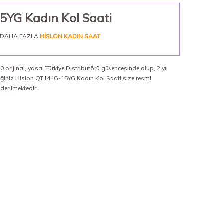
5YG Kadın Kol Saati
DAHA FAZLA
HISLON KADIN SAAT
 orijinal, yasal Türkiye Distribütörü güvencesinde olup, 2 yıl
diğiniz Hislon QT144G-15YG Kadın Kol Saati size resmi
nderilmektedir.