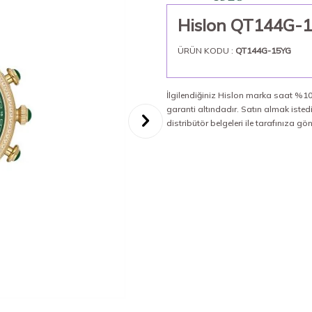
Hislon QT144G-1
ÜRÜN KODU :
QT144G-15YG
İlgilendiğiniz Hislon marka saat %100
garanti altındadır. Satın almak iste
distribütör belgeleri ile tarafınıza gö