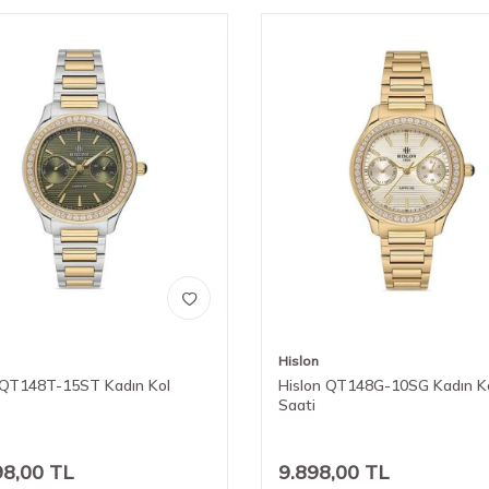
Hislon
 QT148T-15ST Kadın Kol
Hislon QT148G-10SG Kadın K
Saati
98,00
TL
9.898,00
TL