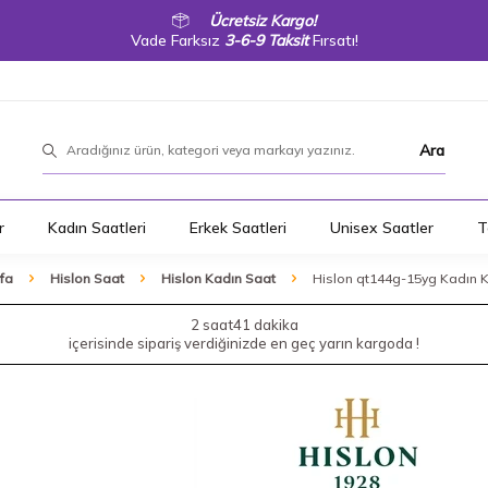
Ücretsiz Kargo!
Vade Farksız
3-6-9 Taksit
Fırsatı!
Ara
r
Kadın Saatleri
Erkek Saatleri
Unisex Saatler
T
fa
Hislon Saat
Hislon Kadın Saat
Hislon qt144g-15yg Kadın K
2 saat
41 dakika
içerisinde sipariş verdiğinizde en geç yarın kargoda !