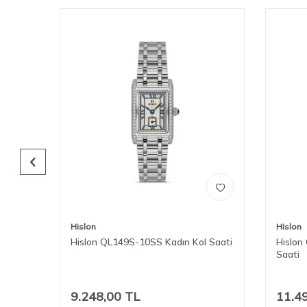
Hislon
Hislon
l
Hislon QL149S-10SS Kadın Kol Saati
Hislon
Saati
9.248,00
TL
11.4