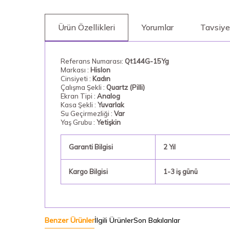
Ürün Özellikleri
Yorumlar
Tavsiye
Referans Numarası:
Qt144G-15Yg
Markası :
Hislon
Cinsiyeti :
Kadın
Çalışma Şekli :
Quartz (Pilli)
Ekran Tipi :
Analog
Kasa Şekli :
Yuvarlak
Su Geçirmezliği :
Var
Yaş Grubu :
Yetişkin
Garanti Bilgisi
2 Yıl
Kargo Bilgisi
1-3 iş günü
Benzer Ürünler
İlgili Ürünler
Son Bakılanlar