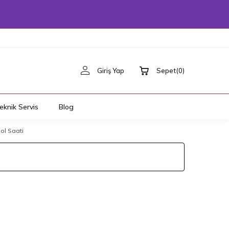
Giriş Yap
Sepet
(
0
)
eknik Servis
Blog
ol Saati