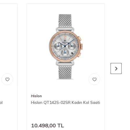
Hislon
Hislon
ol
Hislon QT142S-02SR Kadın Kol Saati
Hislo
10.498,00
TL
8.99