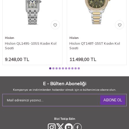
Hislon
Hislon
Hislon QL149S-10SS Kadın Kol
Hislon QT148T-15ST Kadın Kol
Saati
Saati
9.248,00
TL
11.498,00
TL
E - Bülten Aboneliği
Kampanya ve indirimlerden haberdar olmak için e-bültenimize abone olun.
ABONE OL
Bizi Takip Edin