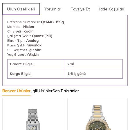
Ürün Özellikleri
Yorumlar
Tavsiye Et
İade Koşulları
Referans Numarası:
Qt144G-15Sg
Markası :
Hislon
Cinsiyeti :
Kadın
Çalışma Şekli :
Quartz (Pilli)
Ekran Tipi :
Analog
Kasa Şekli :
Yuvarlak
Su Geçirmezliği :
Var
Yaş Grubu :
Yetişkin
Garanti Bilgisi
2 Yıl
Kargo Bilgisi
1-3 iş günü
Benzer Ürünler
İlgili Ürünler
Son Bakılanlar