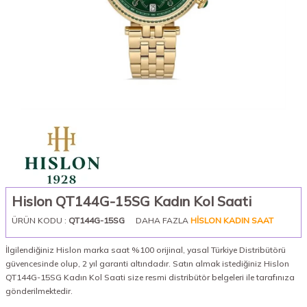
Hislon QT144G-15SG Kadın Kol Saati
ÜRÜN KODU :
QT144G-15SG
DAHA FAZLA
HISLON KADIN SAAT
İlgilendiğiniz Hislon marka saat %100 orijinal, yasal Türkiye Distribütörü
güvencesinde olup, 2 yıl garanti altındadır. Satın almak istediğiniz Hislon
QT144G-15SG Kadın Kol Saati size resmi distribütör belgeleri ile tarafınıza
gönderilmektedir.