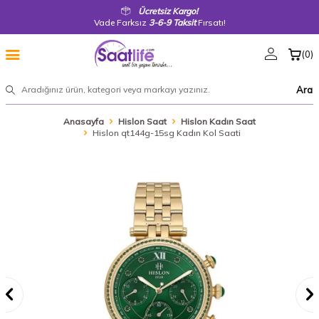
Ücretsiz Kargo!
Vade Farksız
3-6-9 Taksit
Fırsatı!
(
0
)
Ara
Anasayfa
Hislon Saat
Hislon Kadın Saat
Hislon qt144g-15sg Kadın Kol Saati