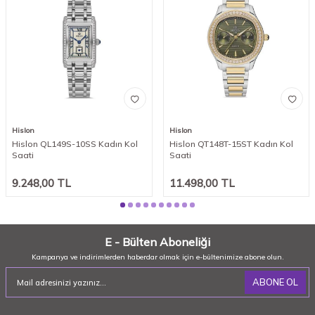
Hislon
Hislon
Hislon QL149S-10SS Kadın Kol
Hislon QT148T-15ST Kadın Kol
Saati
Saati
9.248,00
TL
11.498,00
TL
E - Bülten Aboneliği
Kampanya ve indirimlerden haberdar olmak için e-bültenimize abone olun.
ABONE OL