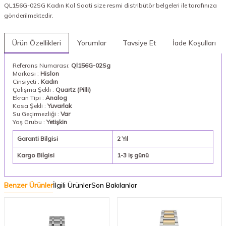
QL156G-02SG Kadın Kol Saati size resmi distribütör belgeleri ile tarafınıza
gönderilmektedir.
Ürün Özellikleri
Yorumlar
Tavsiye Et
İade Koşulları
Referans Numarası:
Ql156G-02Sg
Markası :
Hislon
Cinsiyeti :
Kadın
Çalışma Şekli :
Quartz (Pilli)
Ekran Tipi :
Analog
Kasa Şekli :
Yuvarlak
Su Geçirmezliği :
Var
Yaş Grubu :
Yetişkin
Garanti Bilgisi
2 Yıl
Kargo Bilgisi
1-3 iş günü
Benzer Ürünler
İlgili Ürünler
Son Bakılanlar