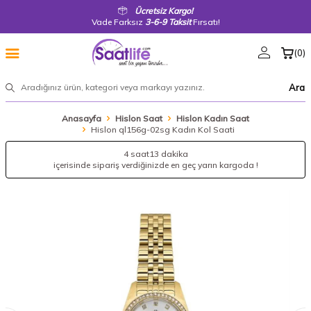
Ücretsiz Kargo!
Vade Farksız
3-6-9 Taksit
Fırsatı!
(
0
)
Ara
Anasayfa
Hislon Saat
Hislon Kadın Saat
Hislon ql156g-02sg Kadın Kol Saati
4 saat
13 dakika
içerisinde sipariş verdiğinizde en geç yarın kargoda !