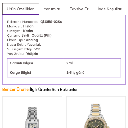
Ürün Özellikleri
Yorumlar
Tavsiye Et
İade Koşulları
Referans Numarası:
Ql135S-02Ss
Markası :
Hislon
Cinsiyeti :
Kadın
Çalışma Şekli :
Quartz (Pilli)
Ekran Tipi :
Analog
Kasa Şekli :
Yuvarlak
Su Geçirmezliği :
Var
Yaş Grubu :
Yetişkin
Garanti Bilgisi
2 Yıl
Kargo Bilgisi
1-3 iş günü
Benzer Ürünler
İlgili Ürünler
Son Bakılanlar