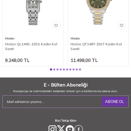
Hislon
Hislon
Hislon QL149S-10SS Kadın Kol
Hislon QT148T-15ST Kadın Kol
Saati
Saati
9.248,00
TL
11.498,00
TL
E - Bülten Aboneliği
Kampanya ve indirimlerden haberdar olmak için e-bültenimize abone olun.
ABONE OL
Bizi Takip Edin