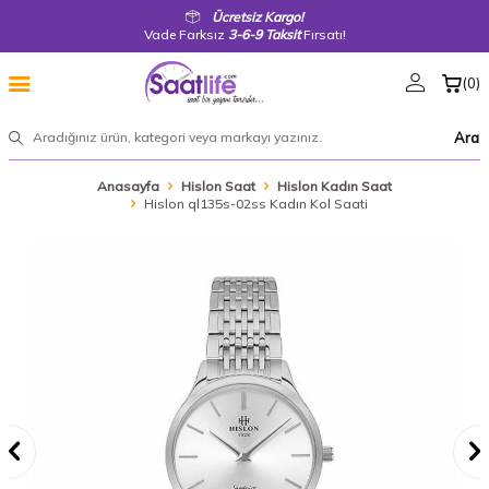
Ücretsiz Kargo!
Vade Farksız
3-6-9 Taksit
Fırsatı!
(
0
)
Ara
Anasayfa
Hislon Saat
Hislon Kadın Saat
Hislon ql135s-02ss Kadın Kol Saati