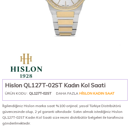
Hislon QL127T-02ST Kadın Kol Saati
ÜRÜN KODU :
QL127T-02ST
DAHA FAZLA
HISLON KADIN SAAT
İlgilendiğiniz Hislon marka saat %100 orijinal, yasal Türkiye Distribütörü
güvencesinde olup, 2 yıl garanti altındadır. Satın almak istediğiniz Hislon
QL127T-02ST Kadın Kol Saati size resmi distribütör belgeleri ile tarafınıza
gönderilmektedir.