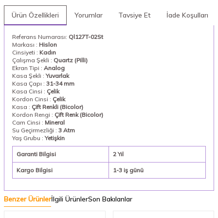
Ürün Özellikleri
Yorumlar
Tavsiye Et
İade Koşulları
Referans Numarası:
Ql127T-02St
Markası :
Hislon
Cinsiyeti :
Kadın
Çalışma Şekli :
Quartz (Pilli)
Ekran Tipi :
Analog
Kasa Şekli :
Yuvarlak
Kasa Çapı :
31-34 mm
Kasa Cinsi :
Çelik
Kordon Cinsi :
Çelik
Kasa :
Çift Renkli (Bicolor)
Kordon Rengi :
Çift Renk (Bicolor)
Cam Cinsi :
Mineral
Su Geçirmezliği :
3 Atm
Yaş Grubu :
Yetişkin
Garanti Bilgisi
2 Yıl
Kargo Bilgisi
1-3 iş günü
Benzer Ürünler
İlgili Ürünler
Son Bakılanlar