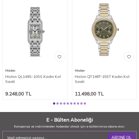
Hislon
Hislon
Hislon QL149S-10SS Kadın Kol
Hislon QT148T-15ST Kadın Kol
Saati
Saati
9.248,00
TL
11.498,00
TL
E - Bülten Aboneliği
Kampanya ve indirimlerden haberdar olmak için e-bültenimize abone olun.
ABONE OL