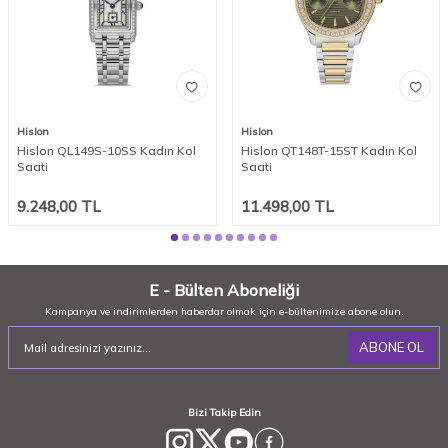
Hislon
Hislon
Hislon QL149S-10SS Kadın Kol
Hislon QT148T-15ST Kadın Kol
Saati
Saati
9.248,00
TL
11.498,00
TL
E - Bülten Aboneliği
Kampanya ve indirimlerden haberdar olmak için e-bültenimize abone olun.
ABONE OL
Bizi Takip Edin