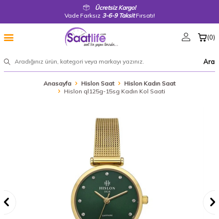
Ücretsiz Kargo!
Vade Farksız
3-6-9 Taksit
Fırsatı!
(
0
)
Ara
Anasayfa
Hislon Saat
Hislon Kadın Saat
Hislon ql125g-15sg Kadın Kol Saati