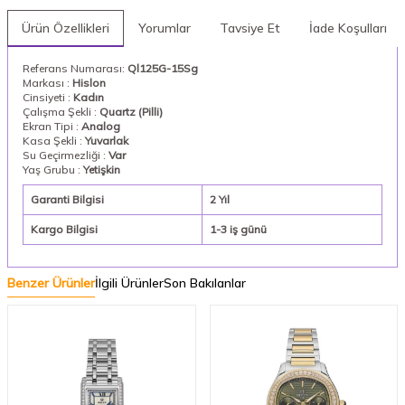
Ürün Özellikleri
Yorumlar
Tavsiye Et
İade Koşulları
Referans Numarası:
Ql125G-15Sg
Markası :
Hislon
Cinsiyeti :
Kadın
Çalışma Şekli :
Quartz (Pilli)
Ekran Tipi :
Analog
Kasa Şekli :
Yuvarlak
Su Geçirmezliği :
Var
Yaş Grubu :
Yetişkin
Garanti Bilgisi
2 Yıl
Kargo Bilgisi
1-3 iş günü
Benzer Ürünler
İlgili Ürünler
Son Bakılanlar