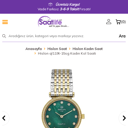
Ücretsiz Kargo!
Vade Farksız
3-6-9 Taksit
Fırsatı!
(
0
)
Ara
Anasayfa
Hislon Saat
Hislon Kadın Saat
Hislon ql119t-15sg Kadın Kol Saati