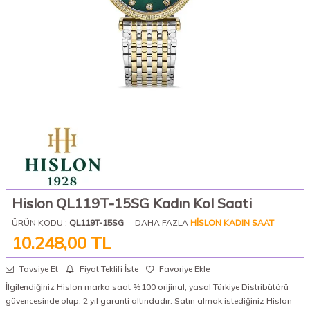
Hislon QL119T-15SG Kadın Kol Saati
ÜRÜN KODU :
QL119T-15SG
DAHA FAZLA
HISLON KADIN SAAT
10.248,00
TL
Tavsiye Et
Fiyat Teklifi İste
Favoriye Ekle
İlgilendiğiniz Hislon marka saat %100 orijinal, yasal Türkiye Distribütörü
güvencesinde olup, 2 yıl garanti altındadır. Satın almak istediğiniz Hislon