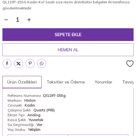
QL119T-15SG Kadın Kol Saati size resmi distribütör belgeleri ile tarafınıza
gönderilmektedir.
SEPETE EKLE
HEMEN AL
Ürün Özellikleri
Taksitler ve Ödeme
Yorumlar
Tavsiy
Referans Numarası:
Ql119T-15Sg
Markası :
Hislon
Cinsiyeti :
Kadın
Çalışma Şekli :
Quartz (Pilli)
Ekran Tipi :
Analog
Kasa Şekli :
Yuvarlak
Su Geçirmezliği :
Var
Yaş Grubu :
Yetişkin