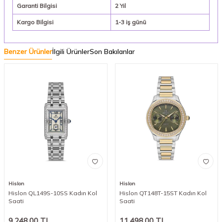
Garanti Bilgisi
2 Yıl
Kargo Bilgisi
1-3 iş günü
Benzer Ürünler
İlgili Ürünler
Son Bakılanlar
Hislon
Hislon
Hislon QL149S-10SS Kadın Kol
Hislon QT148T-15ST Kadın Kol
Saati
Saati
9.248,00
TL
11.498,00
TL