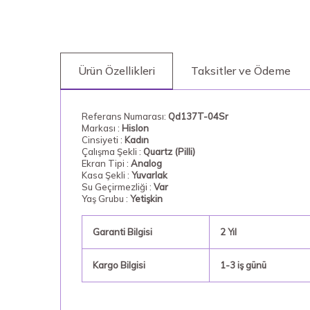
Ürün Özellikleri
Taksitler ve Ödeme
Referans Numarası:
Qd137T-04Sr
Markası :
Hislon
Cinsiyeti :
Kadın
Çalışma Şekli :
Quartz (Pilli)
Ekran Tipi :
Analog
Kasa Şekli :
Yuvarlak
Su Geçirmezliği :
Var
Yaş Grubu :
Yetişkin
Garanti Bilgisi
2 Yıl
Kargo Bilgisi
1-3 iş günü