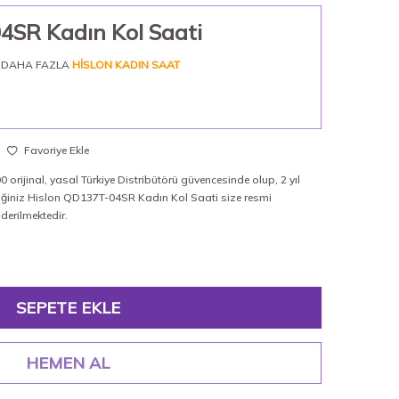
4SR Kadın Kol Saati
DAHA FAZLA
HISLON KADIN SAAT
Favoriye Ekle
 orijinal, yasal Türkiye Distribütörü güvencesinde olup, 2 yıl
diğiniz Hislon QD137T-04SR Kadın Kol Saati size resmi
nderilmektedir.
SEPETE EKLE
HEMEN AL