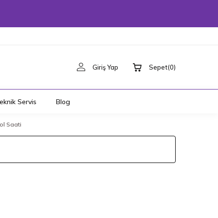
Giriş Yap
Sepet
(
0
)
eknik Servis
Blog
ol Saati