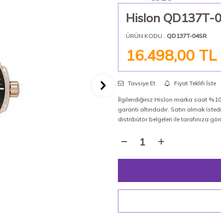
Hislon QD137T-0
ÜRÜN KODU :
QD137T-04SR
16.498,00
TL
Tavsiye Et
Fiyat Teklifi İste
İlgilendiğiniz Hislon marka saat %100
garanti altındadır. Satın almak iste
distribütör belgeleri ile tarafınıza gö