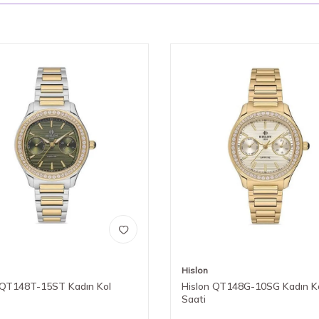
Hislon
 QT148T-15ST Kadın Kol
Hislon QT148G-10SG Kadın K
Saati