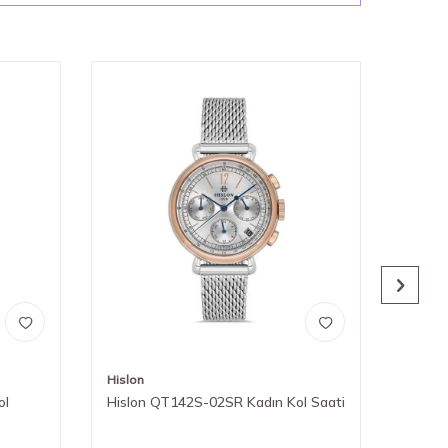
Hislon
Hislon
ol
Hislon QT142S-02SR Kadın Kol Saati
Hislo