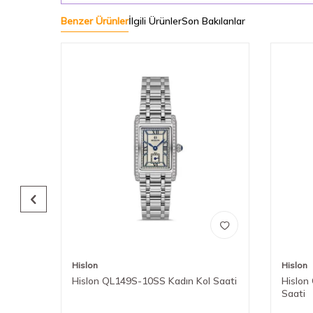
Benzer Ürünler
İlgili Ürünler
Son Bakılanlar
Hislon
Hislon
l
Hislon QL149S-10SS Kadın Kol Saati
Hislon
Saati