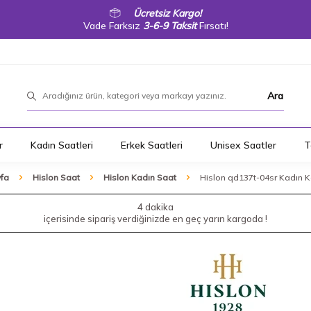
Ücretsiz Kargo!
Vade Farksız
3-6-9 Taksit
Fırsatı!
Ara
r
Kadın Saatleri
Erkek Saatleri
Unisex Saatler
T
fa
Hislon Saat
Hislon Kadın Saat
Hislon qd137t-04sr Kadın K
4 dakika
içerisinde sipariş verdiğinizde en geç yarın kargoda !