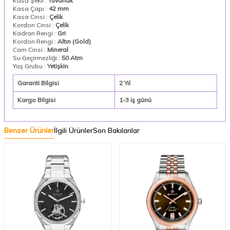
Kasa Şekli :
Yuvarlak
Kasa Çapı :
42 mm
Kasa Cinsi :
Çelik
Kordon Cinsi :
Çelik
Kadran Rengi :
Gri
Kordon Rengi :
Altın (Gold)
Cam Cinsi :
Mineral
Su Geçirmezliği :
50 Atm
Yaş Grubu :
Yetişkin
Garanti Bilgisi
2 Yıl
Kargo Bilgisi
1-3 iş günü
Benzer Ürünler
İlgili Ürünler
Son Bakılanlar