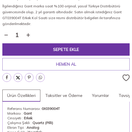
İlgilendiğiniz Gant marka saat %100 orijinal, yasal Türkiye Distribütörü
güvencesinde olup, 2 yıl garanti altındadır. Satın almak istediğiniz Gant
GT039004T Erkek Kol Saati size resmi distribütör belgeleri ile tarafınıza
gönderilmektedir.
SEPETE EKLE
HEMEN AL
Ürün Özellikleri
Taksitler ve Ödeme
Yorumlar
Tavsiy
Referans Numarası:
Gt039004T
Markası :
Gant
Cinsiyeti :
Erkek
Çalışma Şekli :
Quartz (Pilli)
Ekran Tipi :
Analog