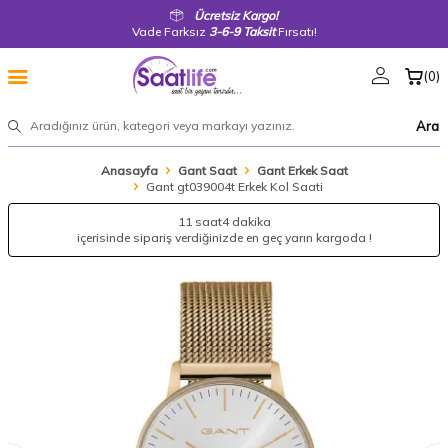
Ücretsiz Kargo!
Vade Farksız
3-6-9 Taksit
Fırsatı!
(
0
)
Ara
Anasayfa
Gant Saat
Gant Erkek Saat
Gant gt039004t Erkek Kol Saati
11 saat
4 dakika
içerisinde sipariş verdiğinizde en geç yarın kargoda !