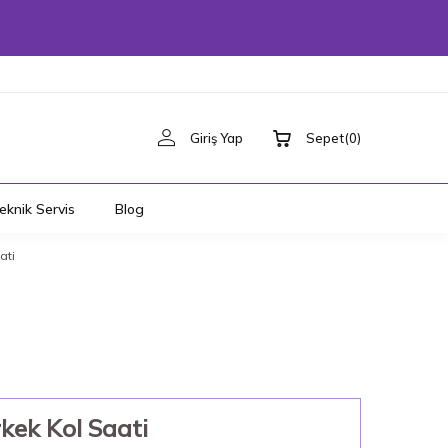
Giriş Yap
Sepet
(
0
)
eknik Servis
Blog
ati
kek Kol Saati