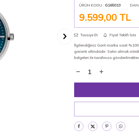
ÜRÜN KODU :
G165013
DAH
9.599,00
TL
Tavsiye Et
Fiyat Teklifi İste
İlgilendiğiniz Gant marka saat %100 o
garanti altındadır. Satın almak isted
belgeleri ile tarafınıza gönderilmekted