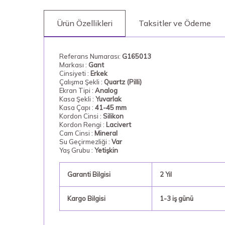
Ürün Özellikleri
Taksitler ve Ödeme
Referans Numarası:
G165013
Markası :
Gant
Cinsiyeti :
Erkek
Çalışma Şekli :
Quartz (Pilli)
Ekran Tipi :
Analog
Kasa Şekli :
Yuvarlak
Kasa Çapı :
41-45 mm
Kordon Cinsi :
Silikon
Kordon Rengi :
Lacivert
Cam Cinsi :
Mineral
Su Geçirmezliği :
Var
Yaş Grubu :
Yetişkin
Garanti Bilgisi
2 Yıl
Kargo Bilgisi
1-3 iş günü