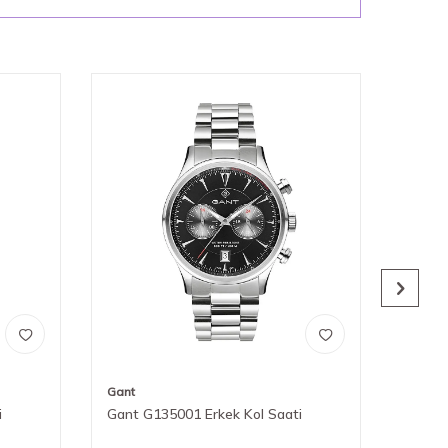
Gant
Gant
i
Gant G135001 Erkek Kol Saati
Gant 