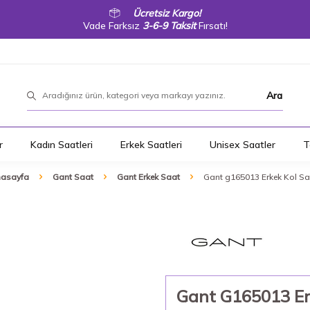
Ücretsiz Kargo!
Vade Farksız
3-6-9 Taksit
Fırsatı!
Ara
r
Kadın Saatleri
Erkek Saatleri
Unisex Saatler
T
asayfa
Gant Saat
Gant Erkek Saat
Gant g165013 Erkek Kol Sa
Gant G165013 Er