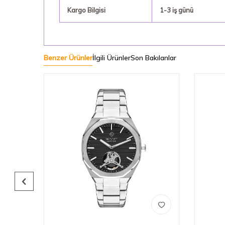
Kargo Bilgisi
1-3 iş günü
Benzer Ürünler
İlgili Ürünler
Son Bakılanlar