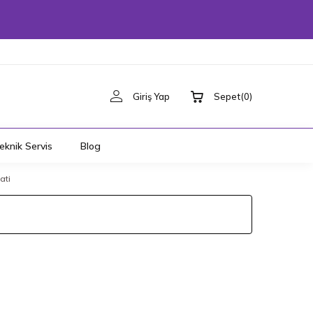
Giriş Yap
Sepet
(
0
)
eknik Servis
Blog
ati