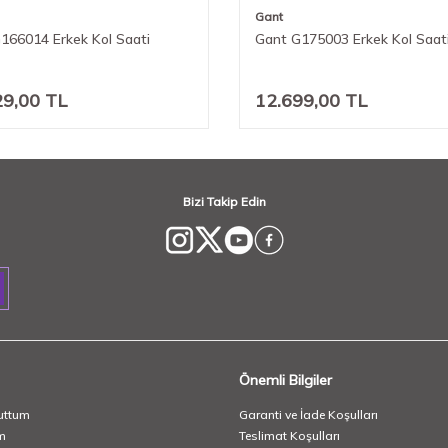
Gant
166014 Erkek Kol Saati
Gant G175003 Erkek Kol Saat
29,00
TL
12.699,00
TL
Bizi Takip Edin
Önemli Bilgiler
uttum
Garanti ve İade Koşulları
m
Teslimat Koşulları