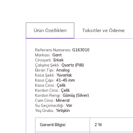
Ürün Özellikleri
Taksitler ve Ödeme
Referans Numarası:
G163010
Markası :
Gant
Cinsiyeti :
Erkek
Çalışma Şekli :
Quartz (Pilli)
Ekran Tipi :
Analog
Kasa Şekli :
Yuvarlak
Kasa Çapı :
41-45 mm
Kasa Cinsi :
Çelik
Kordon Cinsi :
Çelik
Kordon Rengi :
Gümüş (Silver)
Cam Cinsi :
Mineral
Su Geçirmezliği :
Var
Yaş Grubu :
Yetişkin
Garanti Bilgisi
2 Yıl