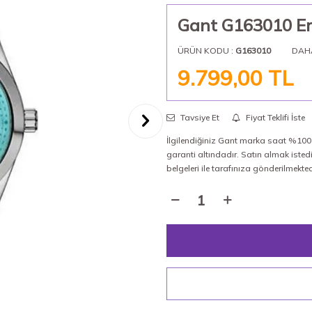
Gant G163010 Er
ÜRÜN KODU :
G163010
DAH
9.799,00
TL
Tavsiye Et
Fiyat Teklifi İste
İlgilendiğiniz Gant marka saat %100 o
garanti altındadır. Satın almak isted
belgeleri ile tarafınıza gönderilmekted