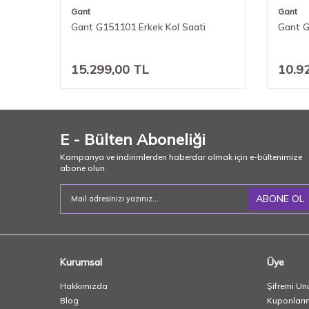
Gant
Gant
Gant G151101 Erkek Kol Saati
Gant G
15.299,00
TL
10.9
E - Bülten Aboneliği
Kampanya ve indirimlerden haberdar olmak için e-bültenimize
abone olun.
ABONE OL
Kurumsal
Üye
Hakkımızda
Şifremi Un
Blog
Kuponları