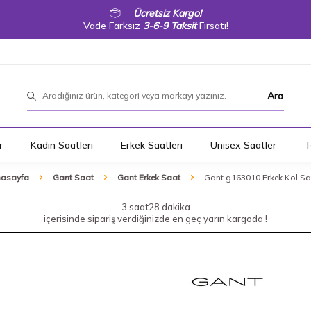
Ücretsiz Kargo!
Vade Farksız
3-6-9 Taksit
Fırsatı!
Ara
r
Kadın Saatleri
Erkek Saatleri
Unisex Saatler
T
asayfa
Gant Saat
Gant Erkek Saat
Gant g163010 Erkek Kol Sa
3 saat
28 dakika
içerisinde sipariş verdiğinizde en geç yarın kargoda !