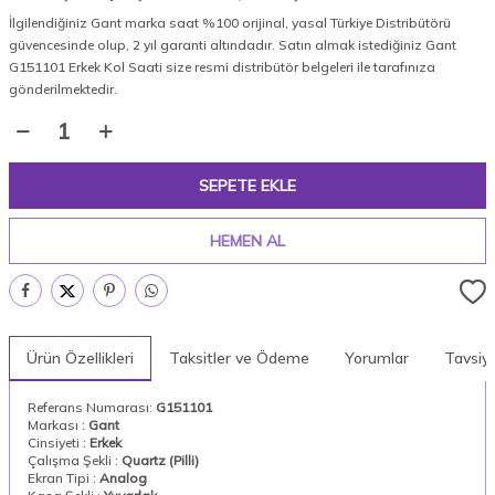
İlgilendiğiniz Gant marka saat %100 orijinal, yasal Türkiye Distribütörü
güvencesinde olup, 2 yıl garanti altındadır. Satın almak istediğiniz Gant
G151101 Erkek Kol Saati size resmi distribütör belgeleri ile tarafınıza
gönderilmektedir.
SEPETE EKLE
HEMEN AL
Ürün Özellikleri
Taksitler ve Ödeme
Yorumlar
Tavsiy
Referans Numarası:
G151101
Markası :
Gant
Cinsiyeti :
Erkek
Çalışma Şekli :
Quartz (Pilli)
Ekran Tipi :
Analog