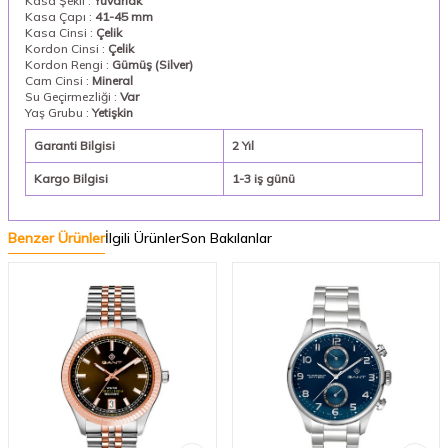
Kasa Şekli :
Yuvarlak
Kasa Çapı :
41-45 mm
Kasa Cinsi :
Çelik
Kordon Cinsi :
Çelik
Kordon Rengi :
Gümüş (Silver)
Cam Cinsi :
Mineral
Su Geçirmezliği :
Var
Yaş Grubu :
Yetişkin
Garanti Bilgisi
2 Yıl
Kargo Bilgisi
1-3 iş günü
Benzer Ürünler
İlgili Ürünler
Son Bakılanlar