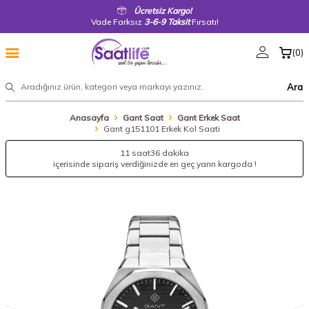
Ücretsiz Kargo!
Vade Farksız
3-6-9 Taksit
Fırsatı!
(
0
)
Ara
Anasayfa
Gant Saat
Gant Erkek Saat
Gant g151101 Erkek Kol Saati
11 saat
36 dakika
içerisinde sipariş verdiğinizde en geç yarın kargoda !