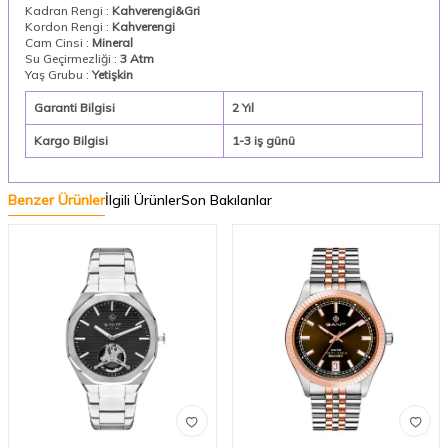
Kadran Rengi :
Kahverengi&Gri
Kordon Rengi :
Kahverengi
Cam Cinsi :
Mineral
Su Geçirmezliği :
3 Atm
Yaş Grubu :
Yetişkin
Garanti Bilgisi
2 Yıl
Kargo Bilgisi
1-3 iş günü
Benzer Ürünler
İlgili Ürünler
Son Bakılanlar