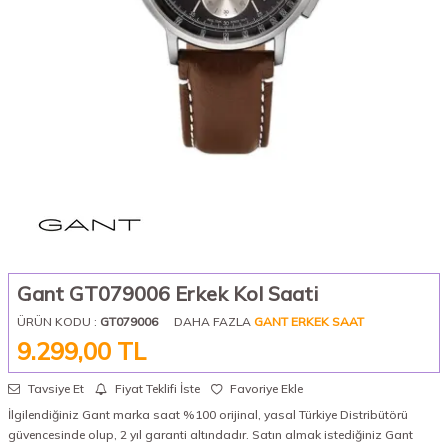
Gant GT079006 Erkek Kol Saati
ÜRÜN KODU :
GT079006
DAHA FAZLA
GANT ERKEK SAAT
9.299,00
TL
Tavsiye Et
Fiyat Teklifi İste
Favoriye Ekle
İlgilendiğiniz Gant marka saat %100 orijinal, yasal Türkiye Distribütörü
güvencesinde olup, 2 yıl garanti altındadır. Satın almak istediğiniz Gant