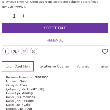
GT079006 Erkek Kol Saati size resmi distribütör belgeleri ile tarafınıza
gönderilmektedir.
SEPETE EKLE
HEMEN AL
Ürün Özellikleri
Taksitler ve Ödeme
Yorumlar
Tavsiy
Referans Numarası:
Gt079006
Markası :
Gant
Cinsiyeti :
Erkek
Çalışma Şekli :
Quartz (Pilli)
Ekran Tipi :
Analog
Kasa Şekli :
Yuvarlak
Kasa Çapı :
44I mm
Kasa Cinsi :
Çelik
Kordon Cinsi :
Deri