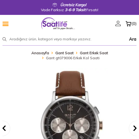
Ücretsiz Kargo!
Vade Farksız
3-6-9 Taksit
Fırsatı!
(
0
)
Ara
Anasayfa
Gant Saat
Gant Erkek Saat
Gant gt079006 Erkek Kol Saati