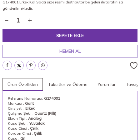
G174001 Erkek Kol Saati size resmi distribütör belgeleri ile tarafınıza
gönderilmektedir.
SEPETE EKLE
HEMEN AL
Ürün Özellikleri
Taksitler ve Ödeme
Yorumlar
Tavsiy
Referans Numarası:
G174001
Markası :
Gant
Cinsiyeti :
Erkek
Çalışma Şekli :
Quartz (Pilli)
Ekran Tipi :
Analog
Kasa Şekli :
Yuvarlak
Kasa Cinsi :
Çelik
Kordon Cinsi :
Çelik
Kasa :
Gri