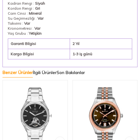
Kadran Rengi :
Siyah
Kordon Rengi :
Gri
Cam Cinsi :
Mineral
Su Geçirmezliği :
Var
Takvimi :
Var
Kronometresi :
Var
Yaş Grubu :
Yetişkin
Garanti Bilgisi
2 Yıl
Kargo Bilgisi
1-3 iş günü
Benzer Ürünler
İlgili Ürünler
Son Bakılanlar