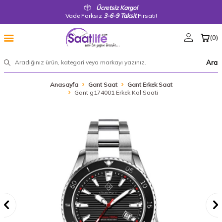
Ücretsiz Kargo!
Vade Farksız
3-6-9 Taksit
Fırsatı!
(
0
)
Ara
Anasayfa
Gant Saat
Gant Erkek Saat
Gant g174001 Erkek Kol Saati