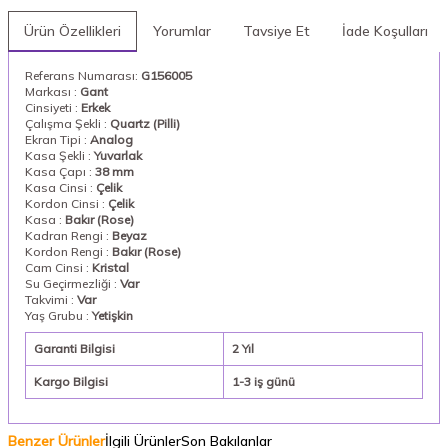
Ürün Özellikleri
Yorumlar
Tavsiye Et
İade Koşulları
Referans Numarası:
G156005
Markası :
Gant
Cinsiyeti :
Erkek
Çalışma Şekli :
Quartz (Pilli)
Ekran Tipi :
Analog
Kasa Şekli :
Yuvarlak
Kasa Çapı :
38 mm
Kasa Cinsi :
Çelik
Kordon Cinsi :
Çelik
Kasa :
Bakır (Rose)
Kadran Rengi :
Beyaz
Kordon Rengi :
Bakır (Rose)
Cam Cinsi :
Kristal
Su Geçirmezliği :
Var
Takvimi :
Var
Yaş Grubu :
Yetişkin
Garanti Bilgisi
2 Yıl
Kargo Bilgisi
1-3 iş günü
Benzer Ürünler
İlgili Ürünler
Son Bakılanlar