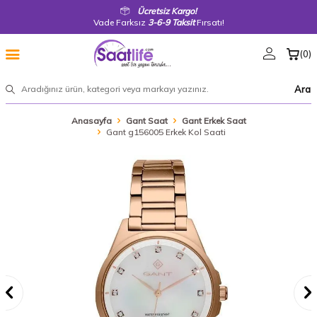
Ücretsiz Kargo!
Vade Farksız
3-6-9 Taksit
Fırsatı!
(
0
)
Ara
Anasayfa
Gant Saat
Gant Erkek Saat
Gant g156005 Erkek Kol Saati