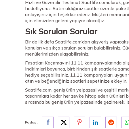
Hızlı ve Güvenilir Teslimat Saatlife.comolarak, g
hedefliyoruz. Satın aldığınız saatler özenle pake
anlayışınız için teşekkür ederiz. Müşteri memnuniy
için elimizden geleni yapıyor olacağız.
Sık Sorulan Sorular
Bir de ilk defa Saatlife.com’dan alışveriş yapıcaks
konuları ve sıkça sorulan soruları bulabilirsiniz. G
menülerimizden ulaşabilirsiniz.
Fırsatları Kaçırmayın! 11.11 kampanyalarında alı
indirimleri boyunca, birbirinden şık saatlerle za
hediye seçebilirsiniz. 11.11 kampanyaları, uygun 
atın ve beğendiğiniz saatleri sepetinize ekleyin.
Saatlife.com, geniş ürün yelpazesi ve çeşitli mar
tasarımlara kadar her zevke hitap eden ürünleri b
sırasında bu geniş ürün yelpazesinde gezinerek, ist
Paylaş :