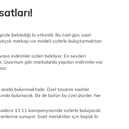
atları!
özle beklediği bi etkinlik. Bu özel gün, saat
 birçok markayı ve modeli sizlerle buluşturmaktan
asa indirimler sizleri bekliyor. En sevilen
ar, Quantum gibi markalarda yapılan indirimler var
maz.
bi arada bulunmaktadır. Özel tasarım saatler,
nda bulunacak. Bir de bütün bu özel ürünler, her
er, sadece 11.11 kampanyasında sizlerle buluşacak.
erilerine sunuyor. Saat meraklıları için büyük bi