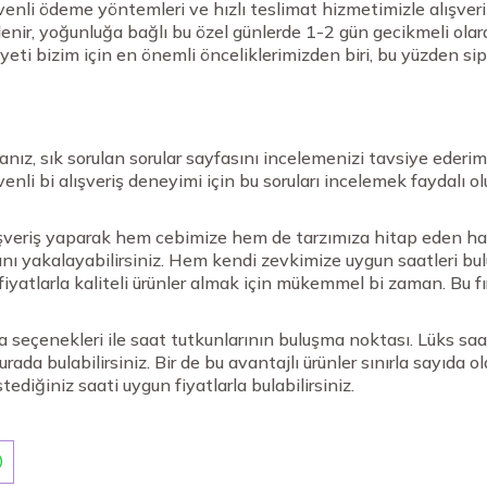
üvenli ödeme yöntemleri ve hızlı teslimat hizmetimizle alışve
tlenir, yoğunluğa bağlı bu özel günlerde 1-2 gün gecikmeli ola
eti bizim için en önemli önceliklerimizden biri, bu yüzden sipa
anız, sık sorulan sorular sayfasını incelemenizi tavsiye ederim.
üvenli bi alışveriş deneyimi için bu soruları incelemek faydalı o
şveriş yaparak hem cebimize hem de tarzımıza hitap eden hari
manı yakalayabilirsiniz. Hem kendi zevkimize uygun saatleri bu
fiyatlarla kaliteli ürünler almak için mükemmel bi zaman. Bu 
ka seçenekleri ile saat tutkunlarının buluşma noktası. Lüks s
urada bulabilirsiniz. Bir de bu avantajlı ürünler sınırla sayı
ediğiniz saati uygun fiyatlarla bulabilirsiniz.