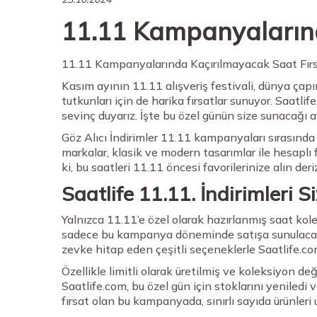
11.11 Kampanyalarınd
11.11 Kampanyalarında Kaçırılmayacak Saat Fırsa
Kasım ayının 11.11 alışveriş festivali, dünya çapın
tutkunları için de harika fırsatlar sunuyor. Saat
sevinç duyarız. İşte bu özel günün size sunacağı a
Göz Alıcı İndirimler 11.11 kampanyaları sırasında S
markalar, klasik ve modern tasarımlar ile hesaplı 
ki, bu saatleri 11.11 öncesi favorilerinize alın de
Saatlife 11.11. İndirimleri Si
Yalnızca 11.11’e özel olarak hazırlanmış saat kole
sadece bu kampanya döneminde satışa sunulacak ve 
zevke hitap eden çeşitli seçeneklerle Saatlife.com
Özellikle limitli olarak üretilmiş ve koleksiyon d
Saatlife.com, bu özel gün için stoklarını yeniledi 
fırsat olan bu kampanyada, sınırlı sayıda ürünleri u