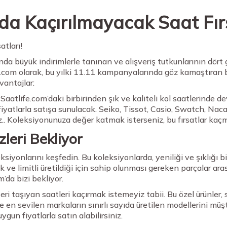
a Kaçırılmayacak Saat Fırs
tları!
da büyük indirimlerle tanınan ve alışveriş tutkunlarının dört g
life.com olarak, bu yılki 11.11 kampanyalarında göz kamaştıran
vantajlar:
aatlife.com’daki birbirinden şık ve kaliteli kol saatlerinde dev
fiyatlarla satışa sunulacak. Seiko, Tissot, Casio, Swatch, Nac
riz.. Koleksiyonunuza değer katmak isterseniz, bu fırsatlar kaç
zleri Bekliyor
ksiyonlarını keşfedin. Bu koleksiyonlarda, yeniliği ve şıklığı 
limitli üretildiği için sahip olunması gereken parçalar arası
’da bizi bekliyor.
eğeri taşıyan saatleri kaçırmak istemeyiz tabii. Bu özel ürünl
ve en sevilen markaların sınırlı sayıda üretilen modellerini müşt
ygun fiyatlarla satın alabilirsiniz.