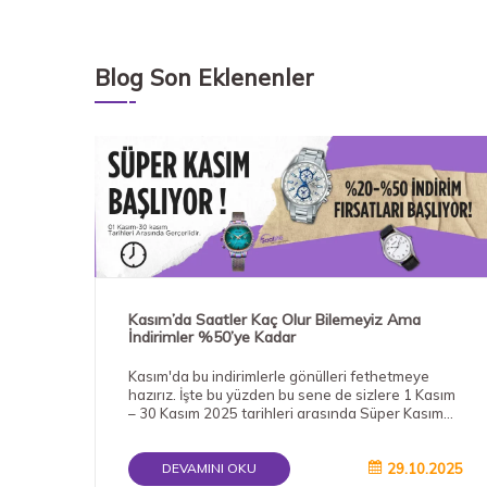
Blog Son Eklenenler
Kasım’da Saatler Kaç Olur Bilemeyiz Ama
İndirimler %50’ye Kadar
Kasım'da bu indirimlerle gönülleri fethetmeye
hazırız. İşte bu yüzden bu sene de sizlere 1 Kasım
– 30 Kasım 2025 tarihleri arasında Süper Kasım
kampanyası başlattık. %50’ye varan indirimlerle!
Hani “şöyle bir saatim olsun da, hem şık durayım
hem zamanı kaçırmayayım” diyenler vardırya, tam
29.10.2025
DEVAMINI OKU
onlara göre bu saatler. Niye Kasım’da Saat