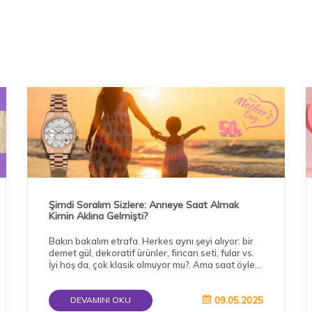
Şimdi Soralım Sizlere: Anneye Saat Almak
Kimin Aklına Gelmişti?
Bakın bakalım etrafa. Herkes aynı şeyi alıyor: bir
demet gül, dekoratif ürünler, fincan seti, fular vs.
İyi hoş da, çok klasik olmuyor mu?. Ama saat öyle
mi? Kola taktığı her dakika seni hatırlayacak,
"Benim kız/oğlan aldı bunu bana," diye
gururlanacak. Mis gibi bir anı kalacak. Hem saatin
09.05.2025
DEVAMINI OKU
modası mı geçer? Geçmezz! Saatlife’da envai