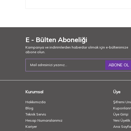
Almalıydık, Derseniz... Kasım demek büyük
kampanya ayı demek. Herkes alışverişe
yükleniyor, markalar da yarışa giriyor.Saatler de
bundan nasibini alıyor tabiki.
E - Bülten Aboneliği
Kampanya ve indirimlerden haberdar olmak için e-bültenimize
abone olun.
ABONE OL
Kurumsal
Üye
Hakkımızda
Şifremi Un
Blog
Kuponları
Teknik Servis
Üye Girişi
Hesap Numaralarımız
Yeni Üyelik
Kariyer
Ana Sayfa