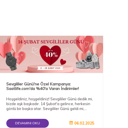
Sevgililer Günü'ne Özel Kampanya:
Yen
Saatlife.com'da %40'a Varan İndirimler!
Vara
Deyi
Hoşgeldiniz, hoşgeldiniz! Sevgililer Günü dedik mi,
Yeni
bizde aşk başkadır. 14 Şubat'a gelince, herkesin
başl
gönlü bir başka atar. Sevgililer Günü geldi mi,
kam
aklımız hemen hediyelere kayıp gidiyor değil mi?
%50'
zari
06.02.2025
Cole
DEVAMINI OKU
düny