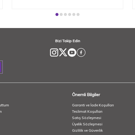
çeşit saat var. Klasik severler için zarif metal
kayışlılar , spor ruhlu annelere dijital modeller ,
zarif şıklık sevenlere incili, pırlantalı taşlı saatler ...
Hani bazı anneler vardır ya, mutfakta bile takar
saatini — İşte onlar için suya dayanıklı saatlerimiz
de var.
Bizi Takip Edin
Önemli Bilgiler
uttum
Garanti ve İade Koşulları
m
Teslimat Koşulları
Satış Sözleşmesi
Üyelik Sözleşmesi
Gizlilik ve Güvenlik