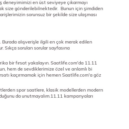
riş deneyimimizi en üst seviyeye çıkarmayı
rak size gönderilebilnektedir. Bunun için şimdiden
rişlerimizin sorunsuz bir şekilde size ulaşması
 Burada alışverişle ilgili en çok merak edilen
lur. Sıkça sorulan sorular sayfasına
ka bir fırsat yakalayın. Saatlife.com'da 11.11
lun, hem de sevdiklerimize özel ve anlamlı bi
fırsatı kaçırmamak için hemen Saatlife.com'a göz
aatlerden spor saatlere, klasik modellerden modern
da olduğunu da unutmayalım.11.11 kampanyaları