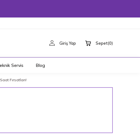
Giriş Yap
Sepet
(
0
)
eknik Servis
Blog
aat Fırsatları!