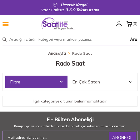
Ücretsiz Kargo!
Vade Farksız
3-6-9 Taksit
Fırsatı!
(
0
)
Ara
Anasayfa
Rado Saat
Rado Saat
Filtre
İlgili kategoriye ait ürün bulunmamaktadır.
E - Bülten Aboneliği
Kampanya ve indirimlerden haberdar olmak için e-bültenimize abone olun.
ABONE OL