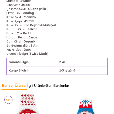
Markası :
Swatch
Cinsiyeti :
Unisex
Çalışma Şekli :
Quartz (Pilli)
Ekran Tipi :
Analog
Kasa Şekli :
Yuvarlak
Kasa Çapı :
41 mm
Kasa Cinsi :
Bio Kaynaklı Materyal
Kordon Cinsi :
Silikon
Kasa :
Çok Renkli
Kordon Rengi :
Beyaz
Cam Cinsi :
Organik
Su Geçirmezliği :
3 Atm
Yaş Grubu :
Genç
Üretimi :
İsviçre (Swiss Made)
Garanti Bilgisi
2 Yıl
Kargo Bilgisi
1-3 iş günü
Benzer Ürünler
İlgili Ürünler
Son Bakılanlar
Yeni