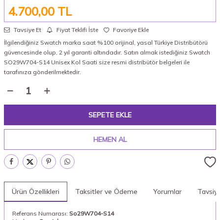
4.700,00
TL
Tavsiye Et
Fiyat Teklifi İste
Favoriye Ekle
İlgilendiğiniz Swatch marka saat %100 orijinal, yasal Türkiye Distribütörü
güvencesinde olup, 2 yıl garanti altındadır. Satın almak istediğiniz Swatch
SO29W704-S14 Unisex Kol Saati size resmi distribütör belgeleri ile
tarafınıza gönderilmektedir.
SEPETE EKLE
HEMEN AL
Ürün Özellikleri
Taksitler ve Ödeme
Yorumlar
Tavsiy
Referans Numarası:
So29W704-S14