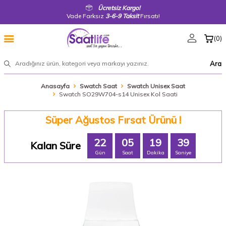
Ücretsiz Kargo!
Vade Farksız
3-6-9 Taksit
Fırsatı!
(
0
)
Ara
Anasayfa
Swatch Saat
Swatch Unisex Saat
Swatch SO29W704-s14 Unisex Kol Saati
Süper Ağustos Fırsat Ürünü !
22
05
19
39
Kalan Süre
Gün
Saat
Dakika
Saniye