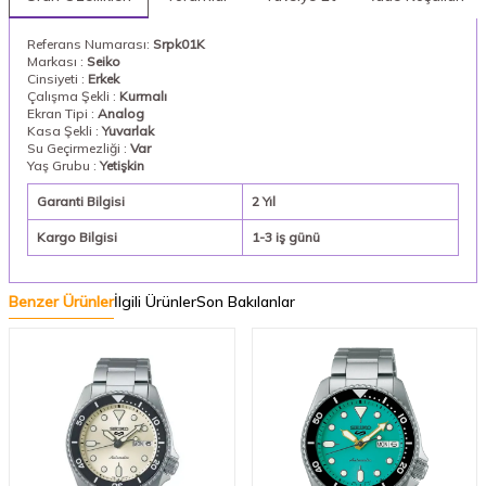
Referans Numarası:
Srpk01K
Markası :
Seiko
Cinsiyeti :
Erkek
Çalışma Şekli :
Kurmalı
Ekran Tipi :
Analog
Kasa Şekli :
Yuvarlak
Su Geçirmezliği :
Var
Yaş Grubu :
Yetişkin
Garanti Bilgisi
2 Yıl
Kargo Bilgisi
1-3 iş günü
Benzer Ürünler
İlgili Ürünler
Son Bakılanlar