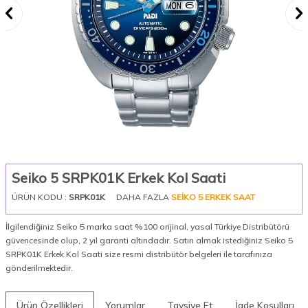
Seiko 5 SRPK01K Erkek Kol Saati
ÜRÜN KODU :
SRPK01K
DAHA FAZLA
SEIKO 5 ERKEK SAAT
İlgilendiğiniz Seiko 5 marka saat %100 orijinal, yasal Türkiye Distribütörü
güvencesinde olup, 2 yıl garanti altındadır. Satın almak istediğiniz Seiko 5
SRPK01K Erkek Kol Saati size resmi distribütör belgeleri ile tarafınıza
gönderilmektedir.
Ürün Özellikleri
Yorumlar
Tavsiye Et
İade Koşulları