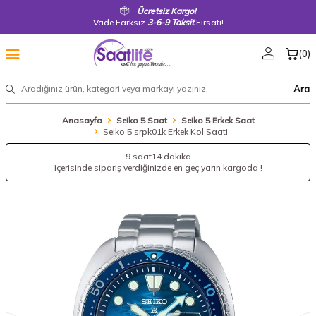
Ücretsiz Kargo!
Vade Farksız
3-6-9 Taksit
Fırsatı!
(
0
)
Ara
Anasayfa
Seiko 5 Saat
Seiko 5 Erkek Saat
Seiko 5 srpk01k Erkek Kol Saati
9 saat
14 dakika
içerisinde sipariş verdiğinizde en geç yarın kargoda !